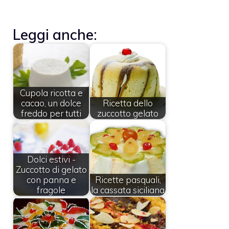
Leggi anche:
Cupola ricotta e
cacao, un dolce
Ricetta dello
freddo per tutti
zuccotto gelato
Dolci estivi -
Zuccotto di gelato
con panna e
Ricette pasquali,
fragole
la cassata siciliana