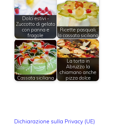
Dolci estivi -
Zuccotto di gelato
con panna e
Ricette pasquali,
fragole
la cassata siciliana
La torta in
Abruzzo la
chiamano anche
Cassata siciliana
pizza dolce
Dichiarazione sulla Privacy (UE)