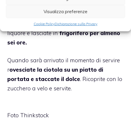
con i canditi e il cioccolato
e
livellate la
Visualizza preferenze
superficie
con una spatola. Infine
coprite
con le strisce di pan di Spagna
bagnate nel
Cookie Policy
Dichiarazione sulla Privacy
liquore e lasciate in
frigorifero per almeno
sei ore.
Quando sarà arrivato il momento di servire
r
ovesciate la ciotola su un piatto di
portata e staccate il dolce
. Ricoprite con lo
zucchero a velo e servite.
Foto Thinkstock