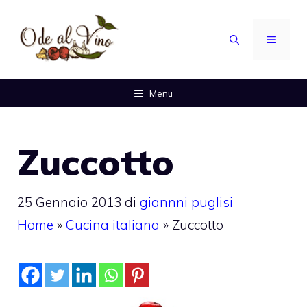
Vai
al
MENU
contenuto
Menu
Zuccotto
25 Gennaio 2013
di
giannni puglisi
Home
»
Cucina italiana
»
Zuccotto