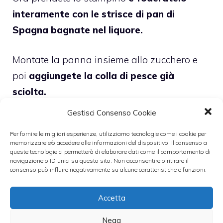
interamente con le strisce di pan di
Spagna bagnate nel liquore.
Montate la panna insieme allo zucchero e
poi
aggiungete la colla di pesce già
sciolta.
Gestisci Consenso Cookie
Dividete la panna
in due parti: in una
Per fornire le migliori esperienze, utilizziamo tecnologie come i cookie per
aggiungerete
la crema al cioccolato,
memorizzare e/o accedere alle informazioni del dispositivo. Il consenso a
all’altra i canditi e il cioccolato
queste tecnologie ci permetterà di elaborare dati come il comportamento di
navigazione o ID unici su questo sito. Non acconsentire o ritirare il
spezzettati.
consenso può influire negativamente su alcune caratteristiche e funzioni.
Accetta
Adesso versate
la panna al cioccolato nella
stampino,
poi sopra aggiungete la
panna
Nega