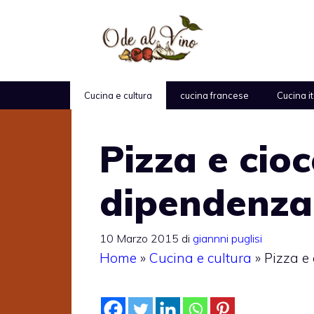
Vai
al
contenuto
Cucina e cultura
cucina francese
Cucina i
Pizza e cio
dipendenza
10 Marzo 2015
di
giannni puglisi
Home
»
Cucina e cultura
»
Pizza e