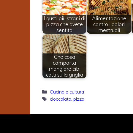
I gusti più strani di
Alimentazione
pizza che avete
contro i dolori
sentito
mestruali
Che cosa
comporta
mangiare cibi
cotti sulla griglia
Categorie
Cucina e cultura
Tag
cioccolato
,
pizza