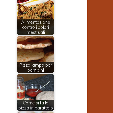
Alimentazione
contro i dolori
mestruali
Pizza lampo per
bambini
Come si fa la
pizza in barattolo