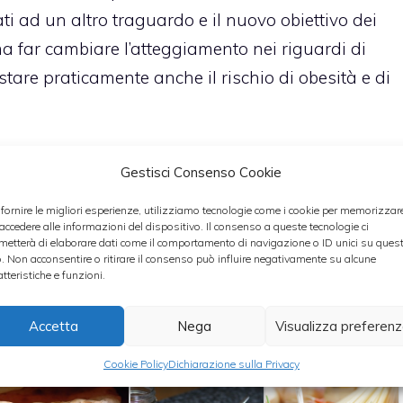
i ad un altro traguardo e il nuovo obiettivo dei
ma far cambiare l’atteggiamento nei riguardi di
tare praticamente anche il rischio di obesità e di
no quelli che riescono ad agire sui recettori della
Gestisci Consenso Cookie
, zucchero e grassi aggiunti
.
 fornire le migliori esperienze, utilizziamo tecnologie come i cookie per memorizzar
 accedere alle informazioni del dispositivo. Il consenso a queste tecnologie ci
 realizzassero in casa? In realtà anche la
pizza
metterà di elaborare dati come il comportamento di navigazione o ID unici su ques
o. Non acconsentire o ritirare il consenso può influire negativamente su alcune
e a
base di cioccolato
, possono essere
atteristiche e funzioni.
vate?
Accetta
Nega
Visualizza preferen
Cookie Policy
Dichiarazione sulla Privacy