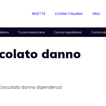
RICETTE
CUCINA ITALIANA
VINO
taliana
Cucina messicana
Cucina napoletana
Cucina sa
ccolato danno
 cioccolato danno dipendenza