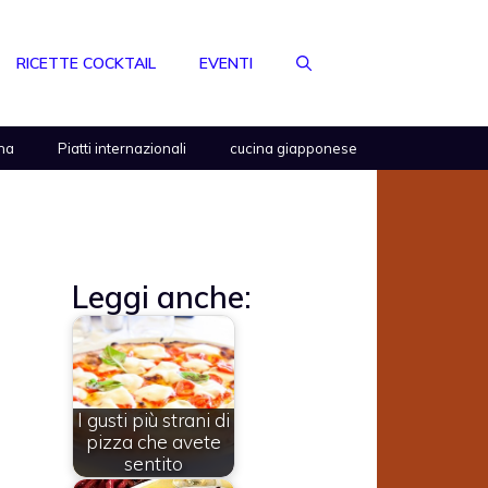
RICETTE COCKTAIL
EVENTI
na
Piatti internazionali
cucina giapponese
Leggi anche:
I gusti più strani di
pizza che avete
sentito