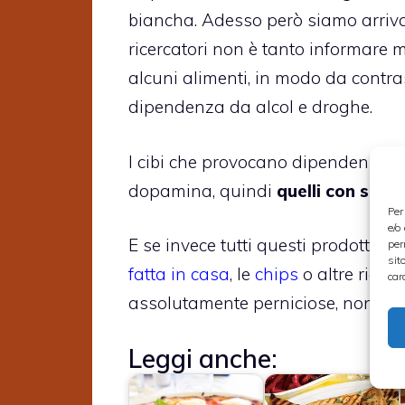
biancha. Adesso però siamo arrivat
ricercatori non è tanto informare 
alcuni alimenti, in modo da contras
dipendenza da alcol e droghe.
I cibi che provocano dipendenza so
dopamina, quindi
quelli con sale
Per
e/o
E se invece tutti questi prodotti si
per
sit
fatta in casa
, le
chips
o altre ricett
car
assolutamente perniciose, non tro
Leggi anche: