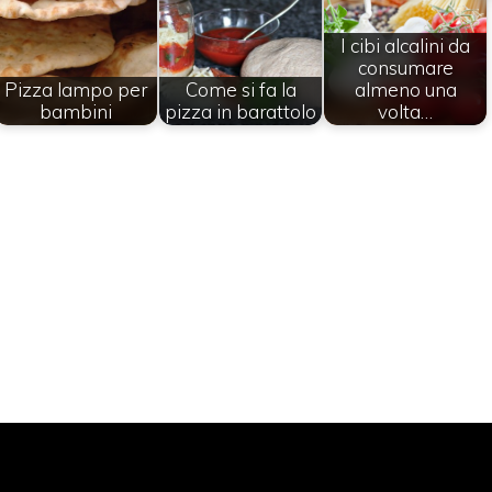
I cibi alcalini da
consumare
Pizza lampo per
Come si fa la
almeno una
bambini
pizza in barattolo
volta…