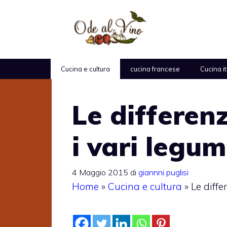
Vai
al
contenuto
Cucina e cultura
cucina francese
Cucina i
Le differenz
i vari legum
4 Maggio 2015
di
giannni puglisi
Home
»
Cucina e cultura
»
Le diffe