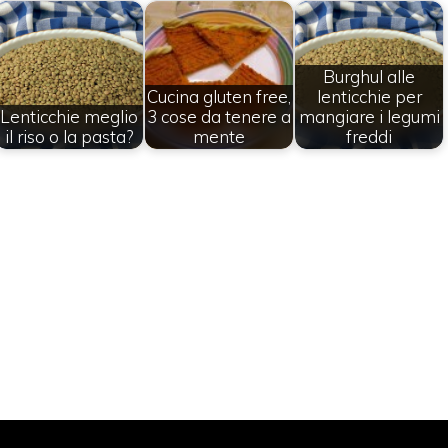
Burghul alle
Cucina gluten free,
lenticchie per
Lenticchie meglio
3 cose da tenere a
mangiare i legumi
il riso o la pasta?
mente
freddi