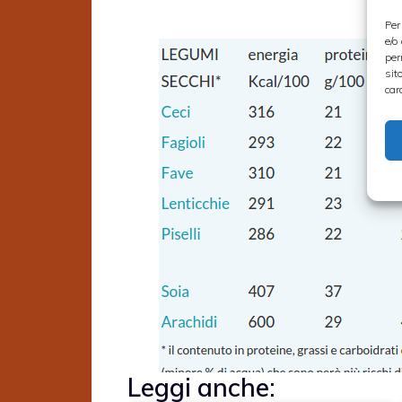
Per
e/o
per
sit
car
Leggi anche: