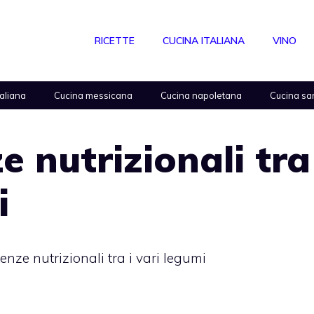
RICETTE
CUCINA ITALIANA
VINO
taliana
Cucina messicana
Cucina napoletana
Cucina sa
e nutrizionali tra
i
renze nutrizionali tra i vari legumi