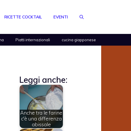
RICETTE COCKTAIL
EVENTI
na
Piatti internazionali
cucina giapponese
Leggi anche:
Anche tra le farine
c'è una differenza
abissale