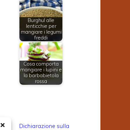
Burghul alle
lenticchie per
mangiare i legumi
freddi
Cosa comporta
mangiare i lupini e
la barbabietola
rossa
Dichiarazione sulla