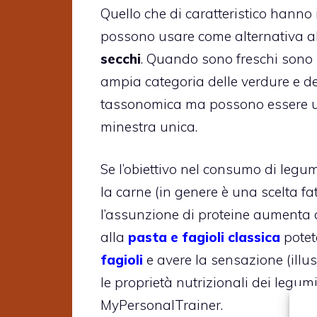
Quello che di caratteristico hanno 
possono usare come alternativa a
secchi
. Quando sono freschi sono m
ampia categoria delle verdure e de
tassonomica ma possono essere us
minestra unica.
Se l’obiettivo nel consumo di legu
la carne (in genere è una scelta f
l’assunzione di proteine aumenta q
alla
pasta e fagioli classica
potet
fagioli
e avere la sensazione (illus
le proprietà nutrizionali dei legum
MyPersonalTrainer.