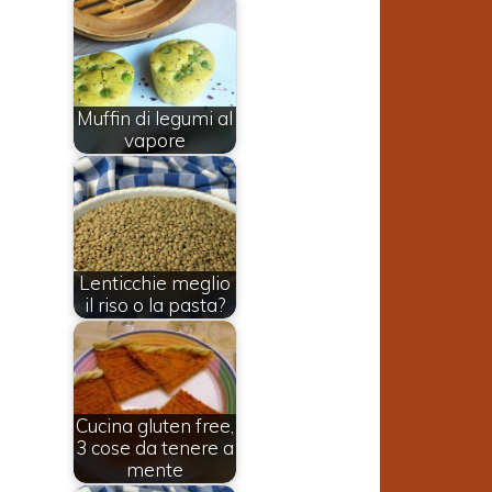
Muffin di legumi al
vapore
Lenticchie meglio
il riso o la pasta?
Cucina gluten free,
3 cose da tenere a
mente