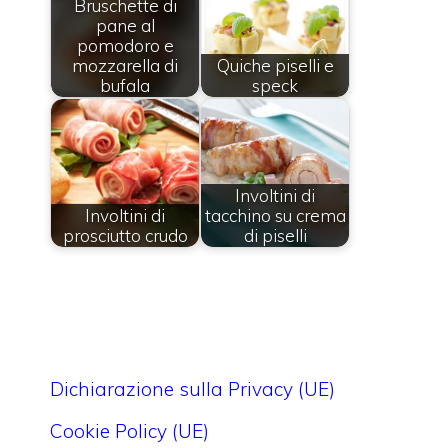
Bruschette di
pane al
pomodoro e
mozzarella di
Quiche piselli e
bufala
speck
Involtini di
Involtini di
tacchino su crema
prosciutto crudo
di piselli
Dichiarazione sulla Privacy (UE)
Cookie Policy (UE)