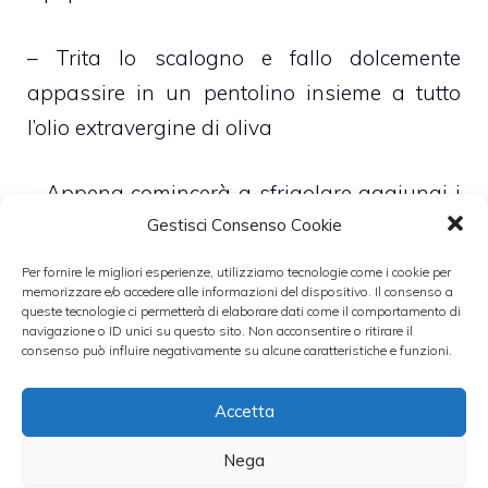
– Trita lo scalogno e fallo dolcemente
appassire in un pentolino insieme a tutto
l’olio extravergine di oliva
– Appena comincerà a sfrigolare aggiungi i
Gestisci Consenso Cookie
piselli e, dopo pochi istanti, bagnali con
abbondante brodo vegetale bollente
Per fornire le migliori esperienze, utilizziamo tecnologie come i cookie per
memorizzare e/o accedere alle informazioni del dispositivo. Il consenso a
queste tecnologie ci permetterà di elaborare dati come il comportamento di
– Regola di da sale e pepe e cuoci, a fuoco
navigazione o ID unici su questo sito. Non acconsentire o ritirare il
consenso può influire negativamente su alcune caratteristiche e funzioni.
moderato, per circa 12 minuti
Accetta
– Ritaglia da ogni fetta di pane un dischetto,
Nega
molto ampio, che tosterai ponendoli sotto il