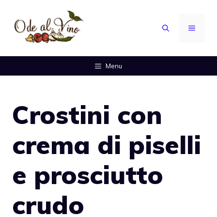
Vai
al
MENU
contenuto
Menu
Crostini con
crema di piselli
e prosciutto
crudo