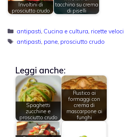
Involtini di
tacchino su crema
prosciutto crudo
di piselli
Categorie
antipasti
,
Cucina e cultura
,
ricette veloci
Tag
antipasti
,
pane
,
prosciutto crudo
Leggi anche:
Rustico ai
formaggi con
Spaghetti
crema di
zucchine e
mascarpone ai
prosciutto crudo
funghi