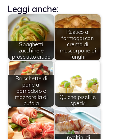
Leggi anche:
Rustico ai
formaggi con
Spaghetti
crema di
zucchine e
mascarpone ai
prosciutto crudo
funghi
Bruschette di
pane al
pomodoro e
mozzarella di
Quiche piselli e
bufala
speck
Involtini di