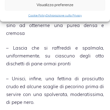
grill del forno elettrico o microonde
Visualizza preferenze
Cookie Policy
Dichiarazione sulla Privacy
– Scola i piselli del brodo in eccesso e frullali
sino ad ottenerne una purea densa e
cremosa
– Lascia che si raffreddi e spalmala,
uniformemente, su ciascuno degli otto
dischetti di pane ormai pronti
– Unisci, infine, una fettina di prosciutto
crudo ed alcune scaglie di pecorino prima di
servire con una spolverata, moderatissima,
di pepe nero.