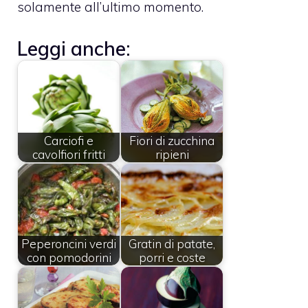
solamente all’ultimo momento.
Leggi anche:
Carciofi e
Fiori di zucchina
cavolfiori fritti
ripieni
Peperoncini verdi
Gratin di patate,
con pomodorini
porri e coste