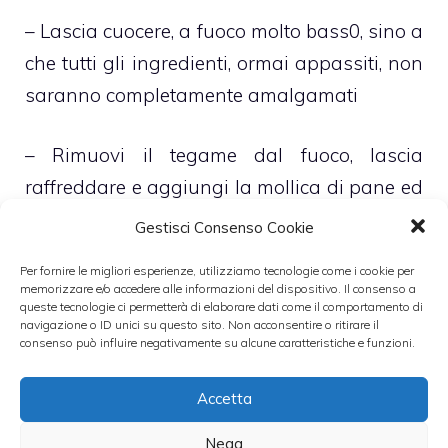
– Lascia cuocere, a fuoco molto bass0, sino a
che tutti gli ingredienti, ormai appassiti, non
saranno completamente amalgamati
– Rimuovi il tegame dal fuoco, lascia
raffreddare e aggiungi la mollica di pane ed
abbondante formaggio grana grattugiato
Gestisci Consenso Cookie
fresco così da ottenere una impasto morbido
Per fornire le migliori esperienze, utilizziamo tecnologie come i cookie per
e malleabile ma al contempo compatto e
memorizzare e/o accedere alle informazioni del dispositivo. Il consenso a
queste tecnologie ci permetterà di elaborare dati come il comportamento di
tutt’altro che liquido
navigazione o ID unici su questo sito. Non acconsentire o ritirare il
consenso può influire negativamente su alcune caratteristiche e funzioni.
– Farcisci metà delle zucchine, ormai
Accetta
lievemente appassite, con il ripieno appena
preparato
Nega