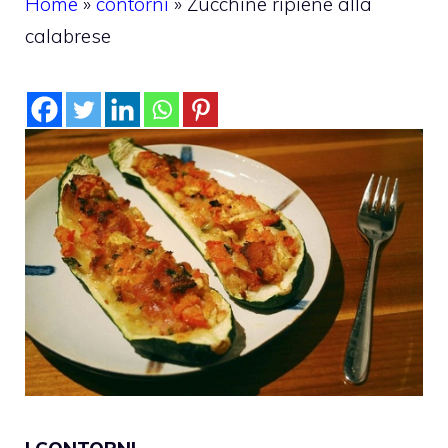
Home
»
contorni
»
Zucchine ripiene alla
calabrese