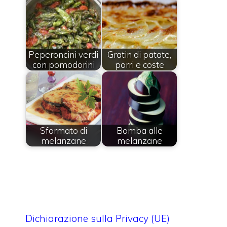
Peperoncini verdi
Gratin di patate,
con pomodorini
porri e coste
Sformato di
Bomba alle
melanzane
melanzane
Dichiarazione sulla Privacy (UE)