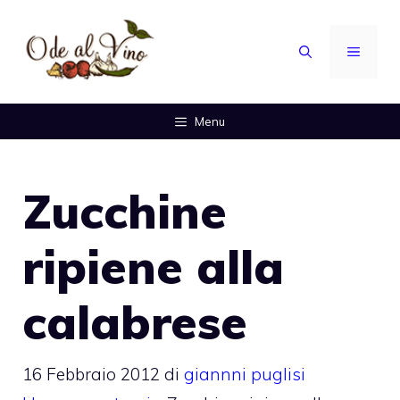
Vai
al
MENU
contenuto
Menu
Zucchine
ripiene alla
calabrese
16 Febbraio 2012
di
giannni puglisi