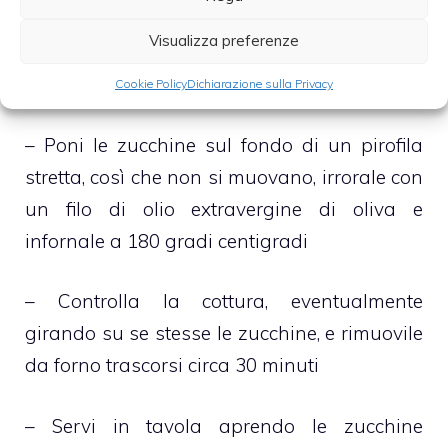
Visualizza preferenze
– Chiudi ogni zucchina, grossolanamente,
con la propria corrispondente calotta
Cookie Policy
Dichiarazione sulla Privacy
– Poni le zucchine sul fondo di un pirofila
stretta, così che non si muovano, irrorale con
un filo di olio extravergine di oliva e
infornale a 180 gradi centigradi
– Controlla la cottura, eventualmente
girando su se stesse le zucchine, e rimuovile
da forno trascorsi circa 30 minuti
– Servi in tavola aprendo le zucchine