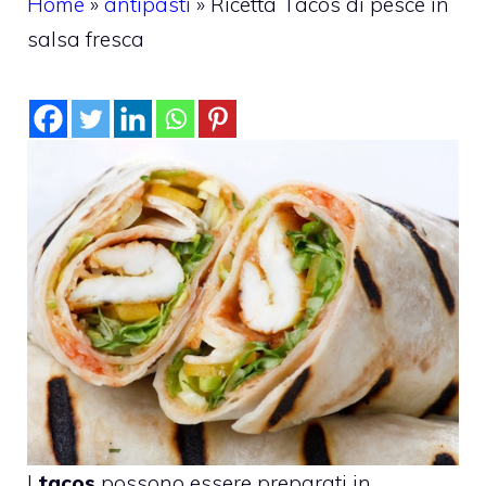
Home
»
antipasti
»
Ricetta Tacos di pesce in
salsa fresca
I
tacos
possono essere preparati in