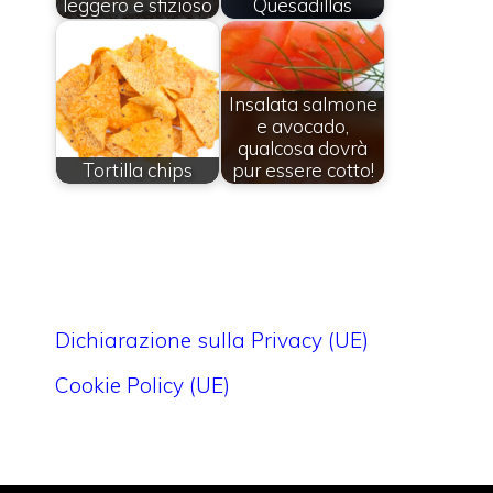
leggero e sfizioso
Quesadillas
Insalata salmone
e avocado,
qualcosa dovrà
Tortilla chips
pur essere cotto!
Dichiarazione sulla Privacy (UE)
Cookie Policy (UE)