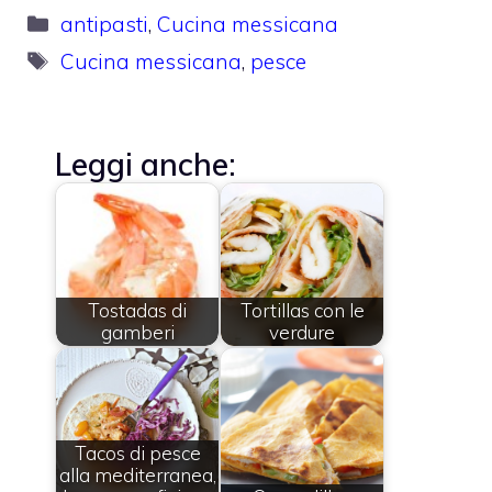
Categorie
antipasti
,
Cucina messicana
Tag
Cucina messicana
,
pesce
Leggi anche:
Tostadas di
Tortillas con le
gamberi
verdure
Tacos di pesce
alla mediterranea,