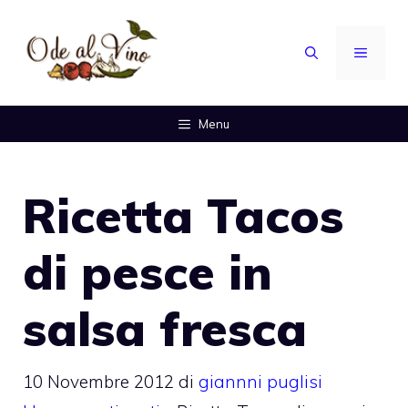
Vai
al
MENU
contenuto
Menu
Ricetta Tacos
di pesce in
salsa fresca
10 Novembre 2012
di
giannni puglisi