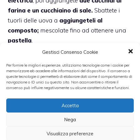
elettrica
, poi aggiungete
due cucchiai di
farina e un cucchiaino di sale.
Sbattete i
tuorli delle uova a
aggiungeteli al
composto;
mescolate fino ad ottenere una
pastella
.
Gestisci Consenso Cookie
Insaporite il pesce tagliato a strisce
con
Per fornire le migliori esperienze, utilizziamo tecnologie come i cookie per
sale e pepe e cospargete con la farina.
memorizzare e/o accedere alle informazioni del dispositivo. Il consenso a
queste tecnologie ci permetterà di elaborare dati come il comportamento di
navigazione o ID unici su questo sito. Non acconsentire o ritirare il
Fate scaldare bene in una
padella l’olio di
consenso può influire negativamente su alcune caratteristiche e funzioni.
semi d’olio:
immergetevi il
pesce che avete
Accetta
infarinato, dopo averlo passato nella
pastella, poi lasciatelo friggere
per un
Nega
minuto circa su ciascun lato fin quando non
Visualizza preferenze
sarà dorato.