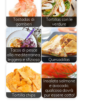
Tostadas di
Tortillas con le
gamberi
verdure
Tacos di pesce
alla mediterranea,
leggero e sfizioso
Quesadillas
Insalata salmone
e avocado,
qualcosa dovrà
Tortilla chips
pur essere cotto!