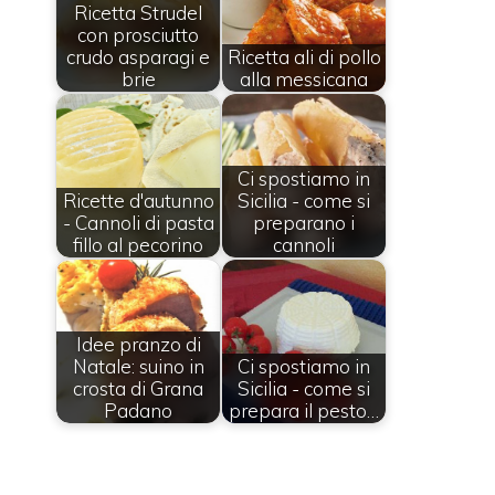
Ricetta Strudel
con prosciutto
crudo asparagi e
Ricetta ali di pollo
brie
alla messicana
Ci spostiamo in
Ricette d'autunno
Sicilia - come si
- Cannoli di pasta
preparano i
fillo al pecorino
cannoli
Idee pranzo di
Natale: suino in
Ci spostiamo in
crosta di Grana
Sicilia - come si
Padano
prepara il pesto…