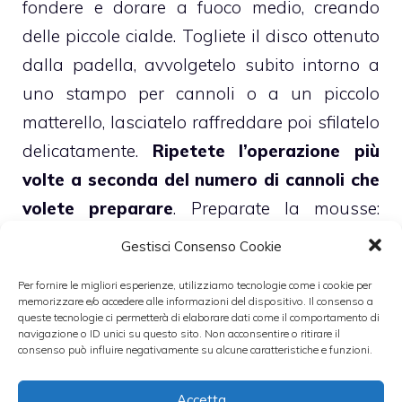
fondere e dorare a fuoco medio, creando
delle piccole cialde. Togliete il disco ottenuto
dalla padella, avvolgetelo subito intorno a
uno stampo per cannoli o a un piccolo
matterello, lasciatelo raffreddare poi sfilatelo
delicatamente.
Ripetete l’operazione più
volte a seconda del numero di cannoli che
volete preparare
. Preparate la mousse:
frullate al mixer 200 g di mortadella con 2
Gestisci Consenso Cookie
cucchiai di mascarpone e un cucchiaio
Per fornire le migliori esperienze, utilizziamo tecnologie come i cookie per
abbondante di grana grattugiato fino a
memorizzare e/o accedere alle informazioni del dispositivo. Il consenso a
queste tecnologie ci permetterà di elaborare dati come il comportamento di
ottenere un composto spumoso. Incorporate
navigazione o ID unici su questo sito. Non acconsentire o ritirare il
5-6 cucchiai di panna montata non
consenso può influire negativamente su alcune caratteristiche e funzioni.
zuccherata e mettete il composto in
Accetta