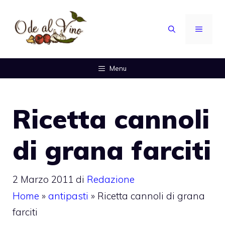
Vai
al
MENU
contenuto
Menu
Ricetta cannoli
di grana farciti
2 Marzo 2011
di
Redazione
Home
»
antipasti
»
Ricetta cannoli di grana
farciti