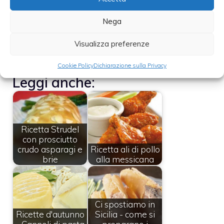
frigorifero per almeno un’ora; trasferitelo
quindi in una tasca da pasticciere e farcite i
Nega
cannoli di grana. Disponeteli su un piatto da
Visualizza preferenze
portata, aggiustate di pepe e servite.
Cookie Policy
Dichiarazione sulla Privacy
Leggi anche:
Ricetta Strudel
con prosciutto
crudo asparagi e
Ricetta ali di pollo
brie
alla messicana
Ci spostiamo in
Ricette d'autunno
Sicilia - come si