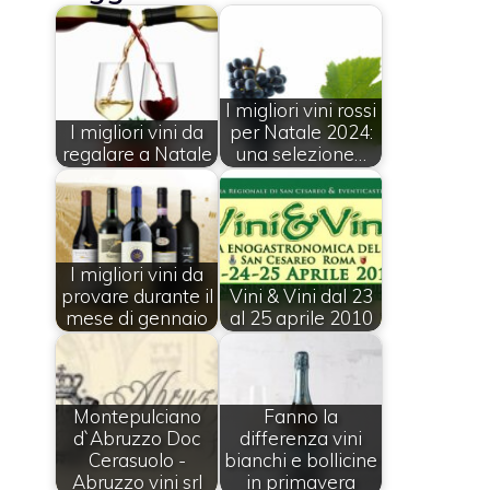
I migliori vini rossi
I migliori vini da
per Natale 2024:
regalare a Natale
una selezione…
I migliori vini da
provare durante il
Vini & Vini dal 23
mese di gennaio
al 25 aprile 2010
Montepulciano
Fanno la
d`Abruzzo Doc
differenza vini
Cerasuolo -
bianchi e bollicine
Abruzzo vini srl
in primavera