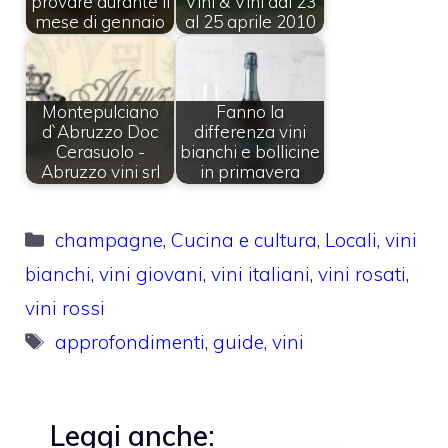
provare durante il
Vini & Vini dal 23
mese di gennaio
al 25 aprile 2010
Montepulciano
Fanno la
d`Abruzzo Doc
differenza vini
Cerasuolo -
bianchi e bollicine
Abruzzo vini srl
in primavera
Categorie
champagne
,
Cucina e cultura
,
Locali
,
vini
bianchi
,
vini giovani
,
vini italiani
,
vini rosati
,
vini rossi
Tag
approfondimenti
,
guide
,
vini
Leggi anche: