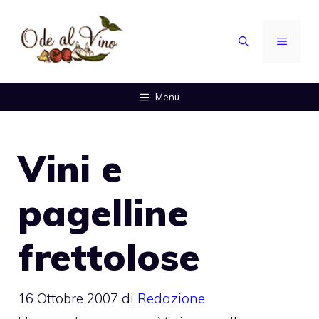
Vai
al
MENU
contenuto
Menu
Vini e
pagelline
frettolose
16 Ottobre 2007
di
Redazione