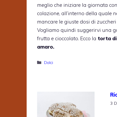
meglio che iniziare la giornata c
colazione, all’interno della quale
mancare le giuste dosi di zuccheri 
Vogliamo quindi suggerirvi una go
frutta e cioccolato. Ecco la
torta d
amaro.
Categorie
Dolci
Ri
3 D