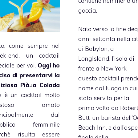
contiene nemmeno u
goccia.
Nato verso la fine deg
anni settanta nella ci
co, come sempre nel
di Babylon, a
ek-end, un cocktail
LongIsland, l’isola di
eciale per voi.
Oggi ho
fronte a New York,
ciso di presentarvi la
questo cocktail prende
liziosa Pià±a Colada
nome dal luogo in cui
e è un cocktail molto
stato servito per la
ustoso amato
prima volta da Rober
incipalmente dal
Butt, un barista dell’
bblico femminile
Beach Inn, e dall’aspe
rchè risulta essere
finale della