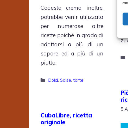
er
car
Codesta crema, inoltre,
pr
potrebbe venir utilizzata
sc
per numerose altre
ar
ricette poiché in grado di
zuc
adattarsi a più di un
sapore ed a più di un
piatto.
Categorie
Dolci
,
Salse
,
torte
Pi
ri
5 A
CubaLibre, ricetta
originale