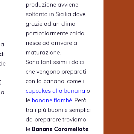
produzione avviene
soltanto in Sicilia dove,
grazie ad un clima
particolarmente caldo,
e
riesce ad arrivare a
da
maturazione.
di
Sono tantissimi i dolci
 de
che vengono preparati
con la banana, come i
ú
cupcakes alla banana
o
da
le
banane flambè
. Però,
tra i più buoni e semplici
da preparare troviamo
le
Banane Caramellate
.