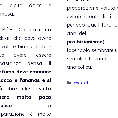
a bibita dolce e
preparazione, voluta 
emosa.
evitare i controlli di q
periodo (quelli furono 
 Pià±a Colada è un
anni del
cktail che deve avere
proibizionismo
),
 colore bianco latte e
facendolo sembrare 
ve avere essere
semplice bevanda
bastanza densa.
Il
analcolica.
ofumo deve emanare
 cocco e l’ananas e si
Categorie
cocktail
ò dire che risulta
sere molto poco
colico
. La
eparazione è molto