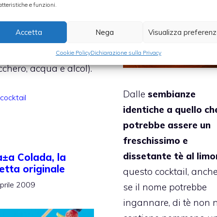
ano gli ingredienti
atteristiche e funzioni.
incipali nei secoli
Accetta
Nega
Visualizza preferen
orsi (erbe aromatiche,
ancia o limone,
Cookie Policy
Dichiarazione sulla Privacy
chero, acqua e alcol).
Dalle
sembianze
Categorie
cocktail
identiche a quello ch
potrebbe assere un
freschissimo e
dissetante tè al lim
à±a Colada, la
cetta originale
questo cocktail, anch
prile 2009
se il nome potrebbe
ingannare, di tè non 