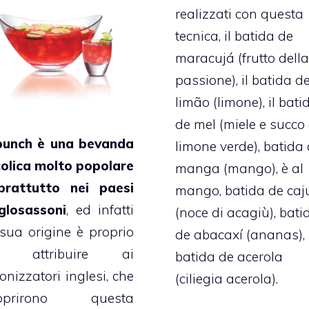
realizzati con questa
tecnica, il batida de
maracujá (frutto della
passione), il batida d
limão (limone), il bati
de mel (miele e succo 
 punch è una bevanda
limone verde), batida
colica molto popolare
manga (mango), è al
prattutto nei paesi
mango, batida de caj
glosassoni
, ed infatti
(noce di acagiù), bati
 sua origine è proprio
de abacaxí (ananas),
a attribuire ai
batida de acerola
onizzatori inglesi, che
(ciliegia acerola).
oprirono questa