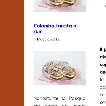
Colomba farcita al
rum
4 Maggio 2012
Il
al
so
an
la
d
col
Nonostante la Pasqua
sc
sia ormai da tempo