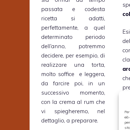
sp
passata e codesta
co
ricetta si adatti,
perfettamente, a quel
Es
determinato periodo
de
dell’anno, potremmo
co
decidere, per esempio, di
cla
realizzare una torta,
ar
molto soffice e leggera,
c
da farcire poi, in un
pr
successivo momento,
se
con la crema al rum che
de
vi spiegheremo, nel
Per
pa
e/o
dettaglio, a preparare.
per
ci
sit