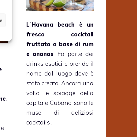
ze
L`Havana beach è un
fresco cocktail
fruttato a base di rum
e ananas
. Fa parte dei
drinks esotici e prende il
e
nome dal luogo dove è
stato creato. Ancora una
volta le spiagge della
one
,
capitale Cubana sono le
e
muse di deliziosi
cocktails .
ne