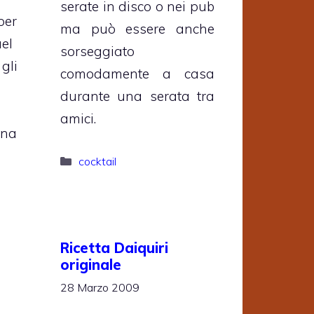
serate in disco o nei pub
per
ma può essere anche
uel
sorseggiato
gli
comodamente a casa
durante una serata tra
amici.
una
Categorie
cocktail
Ricetta Daiquiri
originale
28 Marzo 2009