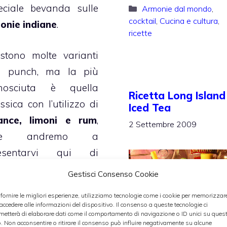
eciale bevanda sulle
Categorie
Armonie dal mondo
,
cocktail
,
Cucina e cultura
,
lonie indiane
.
ricette
istono molte varianti
l punch, ma la più
nosciuta è quella
Ricetta Long Island
ssica con l’utilizzo di
Iced Tea
ance, limoni e rum
,
2 Settembre 2009
he andremo a
esentarvi qui di
guito. Il suo nome
Gestisci Consenso Cookie
riverebbe da una
 fornire le migliori esperienze, utilizziamo tecnologie come i cookie per memorizzar
rola che vuol dire
 accedere alle informazioni del dispositivo. Il consenso a queste tecnologie ci
metterà di elaborare dati come il comportamento di navigazione o ID unici su ques
nque, come cinque
o. Non acconsentire o ritirare il consenso può influire negativamente su alcune