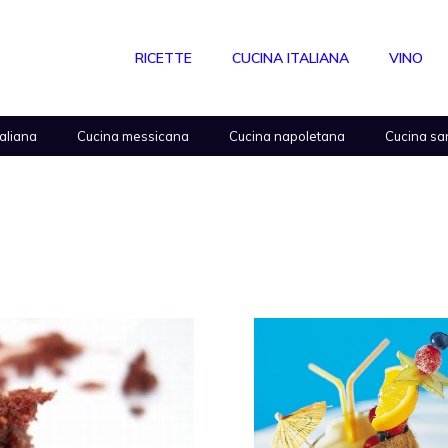
RICETTE
CUCINA ITALIANA
VINO
taliana
Cucina messicana
Cucina napoletana
Cucina sa