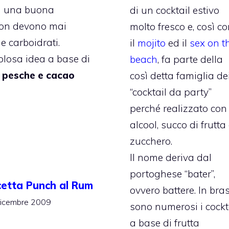
on una buona
di un cocktail estivo
 non devono mai
molto fresco e, così c
e carboidrati.
il
mojito
ed il
sex on t
losa idea a base di
beach
, fa parte della
i pesche e cacao
così detta famiglia de
“cocktail da party”
perché realizzato con
alcool, succo di frutta
zucchero.
Il nome deriva dal
portoghese “bater”,
cetta Punch al Rum
ovvero battere. In bras
icembre 2009
sono numerosi i cockt
a base di frutta