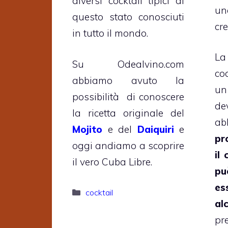
diversi cocktail tipici di
un
questo stato conosciuti
cr
in tutto il mondo.
La
Su Odealvino.com
co
abbiamo avuto la
un
possibilità di conoscere
de
la ricetta originale del
ab
Mojito
e del
Daiquiri
e
pr
oggi andiamo a scoprire
il
il vero Cuba Libre.
pu
es
Categorie
cocktail
al
pr