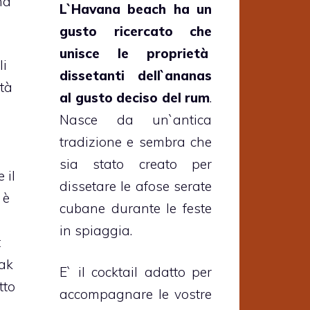
na
L`Havana beach ha un
gusto ricercato che
unisce le proprietà
li
dissetanti dell`ananas
ttà
al gusto deciso del rum
.
Nasce da un`antica
tradizione e sembra che
sia stato creato per
 il
dissetare le afose serate
 è
cubane durante le feste
in spiaggia.
t
Oak
E` il cocktail adatto per
tto
accompagnare le vostre