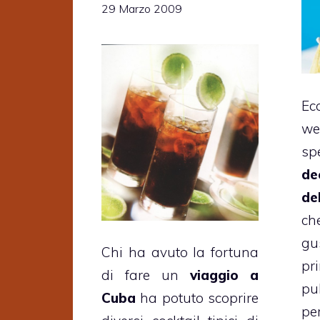
29 Marzo 2009
Ec
we
sp
de
de
ch
g
Chi ha avuto la fortuna
pr
di fare un
viaggio a
pu
Cuba
ha potuto scoprire
pe