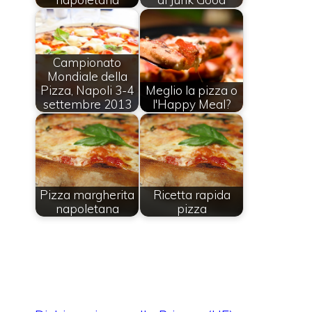
Campionato
Mondiale della
Pizza, Napoli 3-4
Meglio la pizza o
settembre 2013
l'Happy Meal?
Pizza margherita
Ricetta rapida
napoletana
pizza