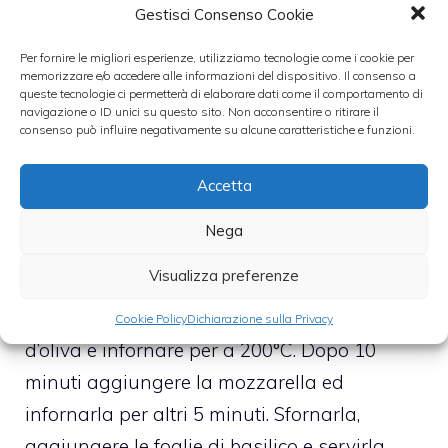
Gestisci Consenso Cookie
l’impasto non sarà morbido ma consistente.
Per fornire le migliori esperienze, utilizziamo tecnologie come i cookie per
Formare una palla, metterla in una ciotola
memorizzare e/o accedere alle informazioni del dispositivo. Il consenso a
capiente, coprirla e metterla per circa due ore
queste tecnologie ci permetterà di elaborare dati come il comportamento di
navigazione o ID unici su questo sito. Non acconsentire o ritirare il
in un luogo tiepido per farla lievitare.
consenso può influire negativamente su alcune caratteristiche e funzioni.
Stendere l’impasto in una teglia unta con
Accetta
dell’olio, spennellare altro olio la superficie
della pizza e lasciarla lievitare per un’altra
Nega
mezz’ora. Aggiungere la passata di
Visualizza preferenze
pomodori condita precedentemente con olio,
sale ed origano, aggiungere un filo d’olio
Cookie Policy
Dichiarazione sulla Privacy
d’oliva e infornare per a 200°C. Dopo 10
minuti aggiungere la mozzarella ed
infornarla per altri 5 minuti. Sfornarla,
aggiungere le foglie di basilico e servirla.