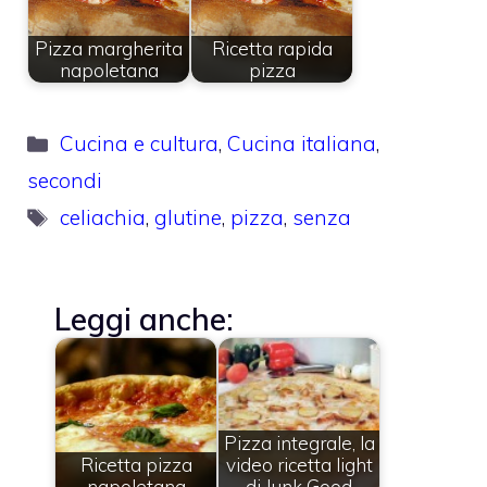
Pizza margherita
Ricetta rapida
napoletana
pizza
Categorie
Cucina e cultura
,
Cucina italiana
,
secondi
Tag
celiachia
,
glutine
,
pizza
,
senza
Leggi anche:
Pizza integrale, la
Ricetta pizza
video ricetta light
napoletana
di Junk Good