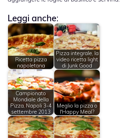
Leggi anche:
Pizza integrale, la
Ricetta pizza
video ricetta light
napoletana
di Junk Good
Campionato
Mondiale della
Pizza, Napoli 3-4
Meglio la pizza o
settembre 2013
l'Happy Meal?