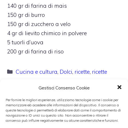
140 gr di farina di mais
150 gr di burro
150 gr di zucchero a velo
4 gr di lievito chimico in polvere
5 tuorli d’uova
200 gr di farina di riso
Categorie
Cucina e cultura
,
Dolci
,
ricette
,
ricette
veloci
,
torte
Gestisci Consenso Cookie
Per fornire le migliori esperienze, utilizziamo tecnologie come i cookie per
memorizzare e/o accedere alle informazioni del dispositivo. Il consenso a
queste tecnologie ci permetterà di elaborare dati come il comportamento di
navigazione o ID unici su questo sito. Non acconsentire o ritirare il
consenso può influire negativamente su alcune caratteristiche e funzioni.