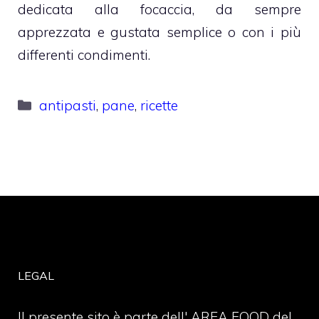
dedicata alla focaccia, da sempre
apprezzata e gustata semplice o con i più
differenti condimenti.
Categorie
antipasti
,
pane
,
ricette
LEGAL
Il presente sito è parte dell' AREA FOOD del