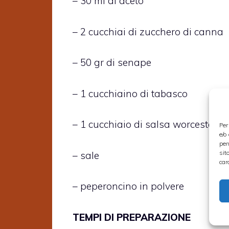
– 30 ml di aceto
– 2 cucchiai di zucchero di canna
– 50 gr di senape
– 1 cucchiaino di tabasco
– 1 cucchiaio di salsa worcestersh
Per
e/o
per
sit
– sale
car
– peperoncino in polvere
TEMPI DI PREPARAZIONE