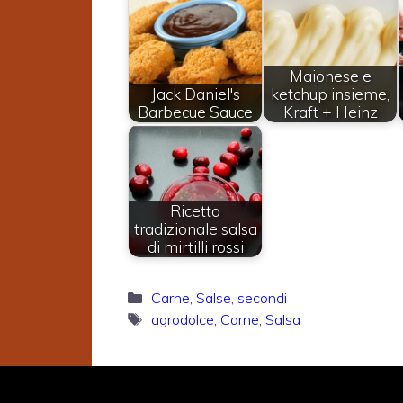
Maionese e
Jack Daniel's
ketchup insieme,
Barbecue Sauce
Kraft + Heinz
Ricetta
tradizionale salsa
di mirtilli rossi
Categorie
Carne
,
Salse
,
secondi
Tag
agrodolce
,
Carne
,
Salsa