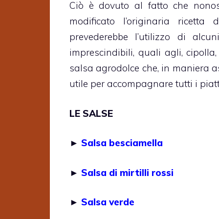
Ciò è dovuto al fatto che nonos
modificato l’originaria ricett
prevederebbe l’utilizzo di alcun
imprescindibili, quali agli, cipolla
salsa agrodolce che, in maniera a
utile per accompagnare tutti i piatt
LE SALSE
►
Salsa besciamella
►
Salsa di mirtilli rossi
►
Salsa verde