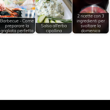
2 ricette con 3
Barbecue - Come
ingredienti per
preparare la
Salsa all'erba
svoltare la
grigliata perfetta
cipollina
domenica