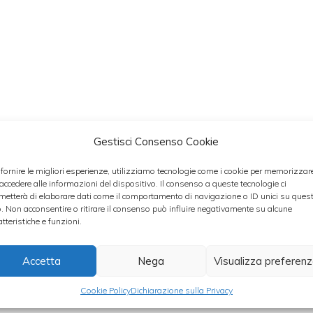
Gestisci Consenso Cookie
ire
 fornire le migliori esperienze, utilizziamo tecnologie come i cookie per memorizzar
 accedere alle informazioni del dispositivo. Il consenso a queste tecnologie ci
metterà di elaborare dati come il comportamento di navigazione o ID unici su ques
o. Non acconsentire o ritirare il consenso può influire negativamente su alcune
atteristiche e funzioni.
Accetta
Nega
Visualizza preferen
Cookie Policy
Dichiarazione sulla Privacy