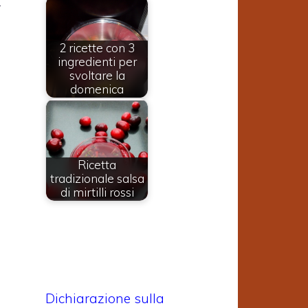
r
e
2 ricette con 3
e
ingredienti per
a
svoltare la
domenica
e
Ricetta
tradizionale salsa
di mirtilli rossi
Dichiarazione sulla