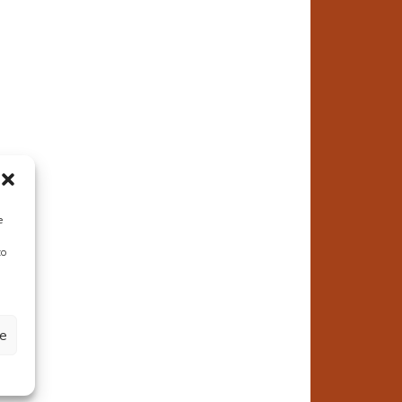
e
to
ze