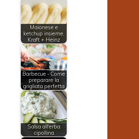
Maionese e
ketchup insieme,
Kraft + Heinz
Barbecue - Come
preparare la
grigliata perfetta
i
Salsa all'erba
cipollina