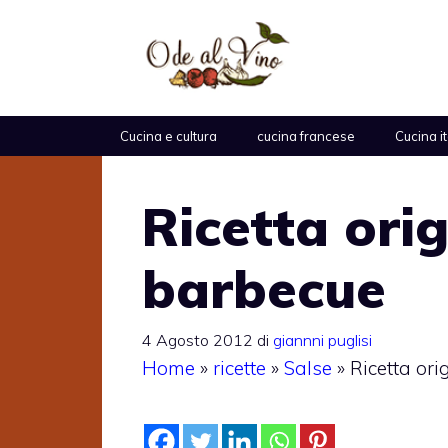
Vai
al
contenuto
Cucina e cultura
cucina francese
Cucina i
Ricetta orig
barbecue
4 Agosto 2012
di
giannni puglisi
Home
»
ricette
»
Salse
»
Ricetta or