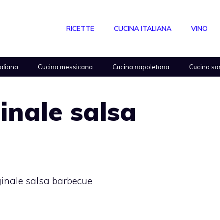
RICETTE
CUCINA ITALIANA
VINO
taliana
Cucina messicana
Cucina napoletana
Cucina sa
inale salsa
iginale salsa barbecue