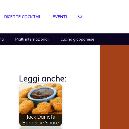
RICETTE COCKTAIL
EVENTI
na
Piatti internazionali
cucina giapponese
Leggi anche:
Jack Daniel's
Barbecue Sauce