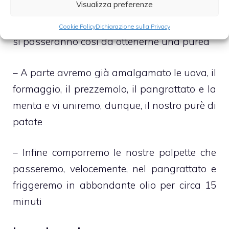
Visualizza preferenze
– In seguito si raffredderanno sotto il getto
d’acqua fredda del rubinetto, si peleranno e
Cookie Policy
Dichiarazione sulla Privacy
si passeranno così da ottenerne una purea
– A parte avremo già amalgamato le uova, il
formaggio, il prezzemolo, il pangrattato e la
menta e vi uniremo, dunque, il nostro purè di
patate
– Infine comporremo le nostre polpette che
passeremo, velocemente, nel pangrattato e
friggeremo in abbondante olio per circa 15
minuti