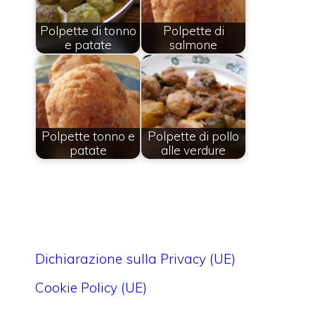
Polpette di tonno
Polpette di
e patate
salmone
Polpette tonno e
Polpette di pollo
patate
alle verdure
Dichiarazione sulla Privacy (UE)
Cookie Policy (UE)