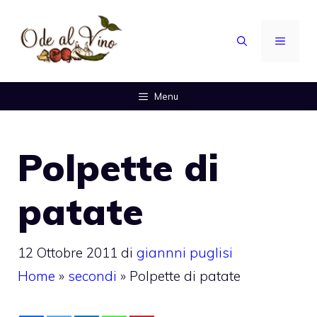
Vai
al
MENU
contenuto
Menu
Polpette di
patate
12 Ottobre 2011
di
giannni puglisi
Home
»
secondi
»
Polpette di patate