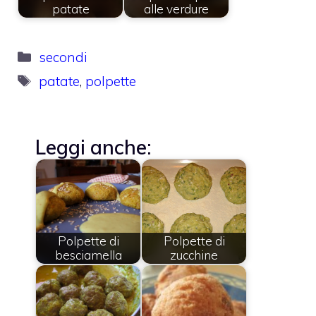
patate
alle verdure
Categorie
secondi
Tag
patate
,
polpette
Leggi anche:
Polpette di
Polpette di
besciamella
zucchine