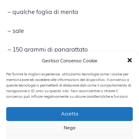
– qualche foglia di menta
– sale
– 150 grammi di pangrattato
Gestisci Consenso Cookie
– 7 grosse patate
Per fornire le migliori esperienze, utilizziamo tecnologie come i cookie per
memorizzare e/o accedere alle informazioni del dispositivo. Il consenso a
queste tecnologie ci permetterà di elaborare dati come il comportamento di
– olio EVO
navigazione o ID unici su questo sito. Non acconsentire o ritirare il
consenso può influire negativamente su alcune caratteristiche e funzioni.
– Si comincerà facendo sobbollire le patate
Accetta
in abbondante acqua salata per circa 25
minuti
Nega