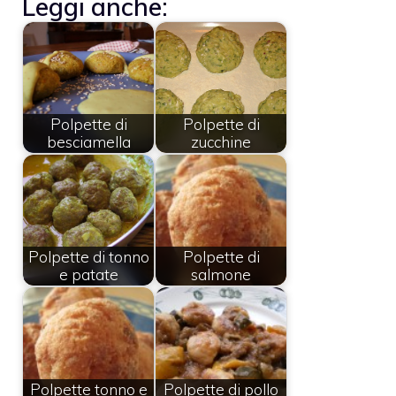
Leggi anche:
Polpette di
Polpette di
besciamella
zucchine
Polpette di tonno
Polpette di
e patate
salmone
Polpette tonno e
Polpette di pollo