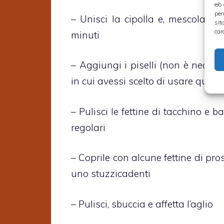
e/o
per
– Unisci la cipolla e, mescolando
sit
car
minuti
– Aggiungi i piselli (non è neces
in cui avessi scelto di usare quelli
– Pulisci le fettine di tacchino e bat
regolari
– Coprile con alcune fettine di pros
uno stuzzicadenti
– Pulisci, sbuccia e affetta l’aglio