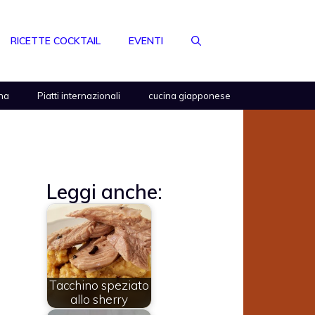
RICETTE COCKTAIL
EVENTI
na
Piatti internazionali
cucina giapponese
Leggi anche:
Tacchino speziato
allo sherry