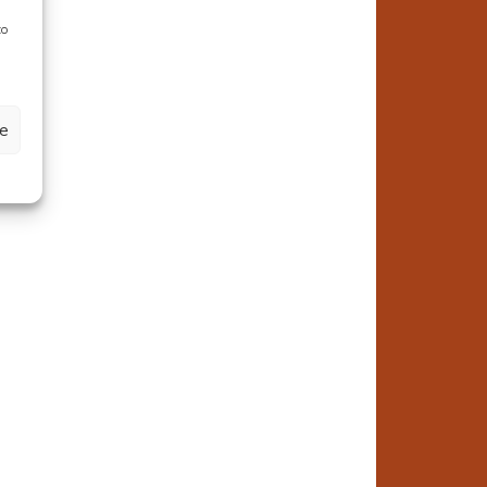
to
0
ze
o
e
i