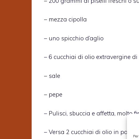
– 200 grammi di piselli freschi o s
– mezza cipolla
– uno spicchio d’aglio
– 6 cucchiai di olio extravergine di
– sale
– pepe
– Pulisci, sbuccia e affetta, molto f
– Versa 2 cucchiai di olio in padell
Per