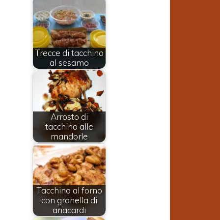
Trecce di tacchino
al sesamo
Arrosto di
tacchino alle
mandorle
Tacchino al forno
con granella di
anacardi