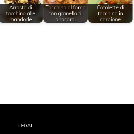
Arrosto di
Tacchino al forno
Cotolette di
tacchino alle
con granella di
tacchino in
mandorle
anacardi
carpione
LEGAL