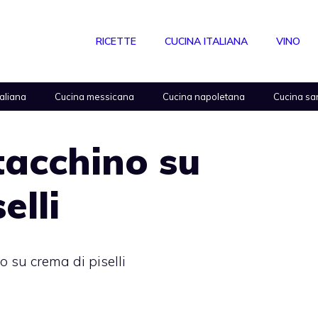
RICETTE
CUCINA ITALIANA
VINO
taliana
Cucina messicana
Cucina napoletana
Cucina sa
 tacchino su
elli
no su crema di piselli