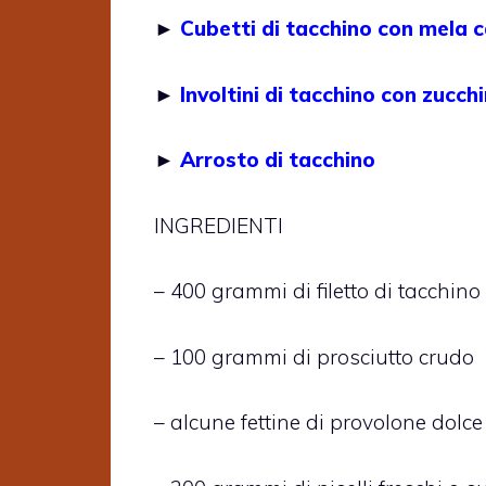
►
Cubetti di tacchino con mela 
►
Involtini di tacchino con zucc
►
Arrosto di tacchino
INGREDIENTI
– 400 grammi di filetto di tacchino
– 100 grammi di prosciutto crudo
– alcune fettine di provolone dolce