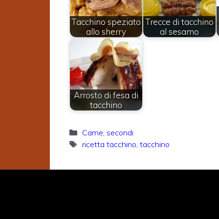
Tacchino speziato
Trecce di tacchino
allo sherry
al sesamo
Arrosto di fesa di
tacchino
Categorie
Carne
,
secondi
Tag
ricetta tacchino
,
tacchino