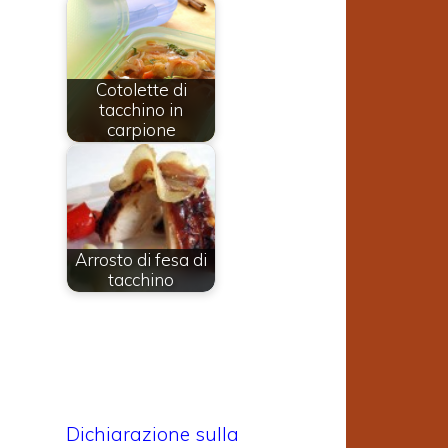
Cotolette di
tacchino in
carpione
Arrosto di fesa di
tacchino
Dichiarazione sulla