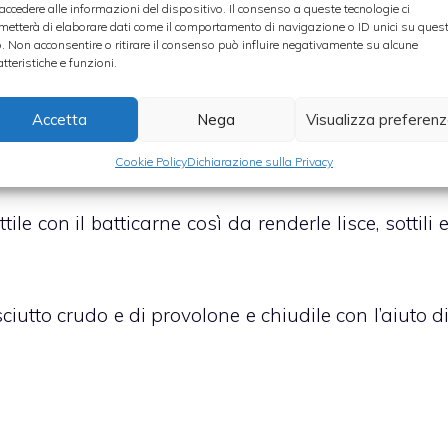
 accedere alle informazioni del dispositivo. Il consenso a queste tecnologie ci
metterà di elaborare dati come il comportamento di navigazione o ID unici su ques
 frequentemente, lasciala imbiondire per circa 6
o. Non acconsentire o ritirare il consenso può influire negativamente su alcune
atteristiche e funzioni.
Accetta
Nega
Visualizza preferen
sario che siano completamente scongelati nel cas
 surgelati) e cuoci per circa 15 minuti
Cookie Policy
Dichiarazione sulla Privacy
tile con il batticarne così da renderle lisce, sottili 
ciutto crudo e di provolone e chiudile con l’aiuto d