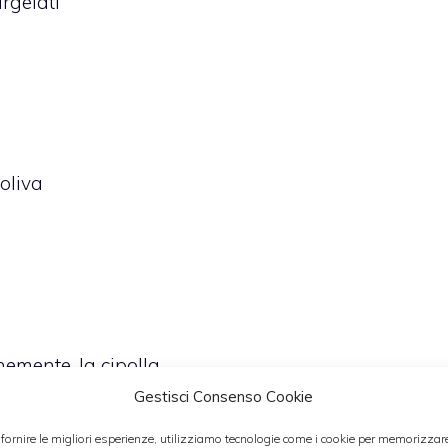
urgelati
 oliva
inemente, la cipolla
Gestisci Consenso Cookie
a antiaderente dai bordi alti e accendi il fuoco
 fornire le migliori esperienze, utilizziamo tecnologie come i cookie per memorizzar