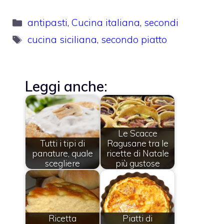
Categorie
antipasti
,
Cucina italiana
,
secondi
Tag
cucina siciliana
,
secondo piatto
Leggi anche:
Le Scacce
Tutti i tipi di
Ragusane tra le
panature, quale
ricette di Natale
scegliere
più gustose
Ricetta
Piatti di