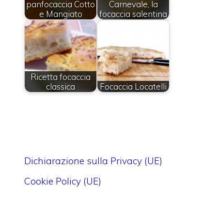
panfocaccia Cotto
Carnevale, la
e Mangiato
focaccia salentina
Ricetta focaccia
classica
Focaccia Locatelli
Dichiarazione sulla Privacy (UE)
Cookie Policy (UE)