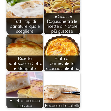
Le Scacce
Tutti i tipi di
Ragusane tra le
panature, quale
ricette di Natale
scegliere
più gustose
Ricetta
Piatti di
panfocaccia Cotto
Carnevale, la
e Mangiato
focaccia salentina
Ricetta focaccia
classica
Focaccia Locatelli