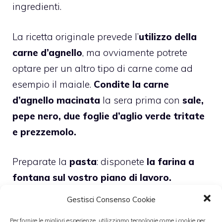
ingredienti.
La ricetta originale prevede l’
utilizzo della
carne d’agnello
, ma ovviamente potrete
optare per un altro tipo di carne come ad
esempio il maiale.
Condite la carne
d’agnello macinata
la sera prima con
sale,
pepe nero, due foglie d’aglio verde tritate
e prezzemolo.
Preparate la
pasta
: disponete
la farina a
fontana sul vostro piano di lavoro.
Sciogliete il lievito di birra sciolto in un dl
Gestisci Consenso Cookie
di acqua tiepida
, poi versatelo
al centro
Per fornire le migliori esperienze, utilizziamo tecnologie come i cookie per