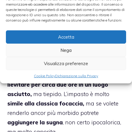
della fontana di farina
, aggiungendo
memorizzare e/o accedere alle informazioni del dispositivo. Il consenso a
queste tecnologie ci permetterà di elaborare dati come il comportamento di
anche
olio
e un pizzico di
sale
.
navigazione o ID unici su questo sito. Non acconsentire o ritirare il
consenso può influire negativamente su alcune caratteristiche e funzioni.
Impastate tutti gli ingredienti con cura e se
Accetta
necessario aggiungete anche un altro po’ di
acqua tiepida.
Nega
Visualizza preferenze
L’impasto dovrà risultare molto
morbido e
omogeneo
: a quel punto mettetelo
a
Cookie Policy
Dichiarazione sulla Privacy
lievitare per circa due ore in un luogo
asciutto,
ma tiepido. L’impasto è molto
simile alla classica focaccia,
ma se volete
renderlo ancor più morbido potrete
aggiungere la sugna
, non certo ipocalorica,
ma molto saporita.