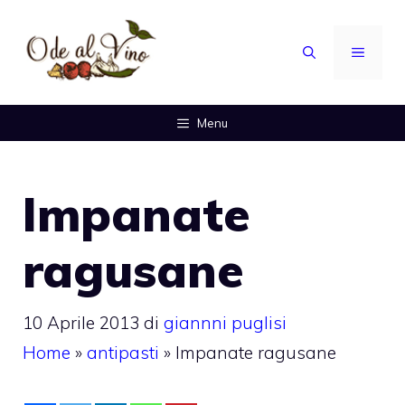
Vai
al
MENU
contenuto
Menu
Impanate
ragusane
10 Aprile 2013
di
giannni puglisi
Home
»
antipasti
»
Impanate ragusane