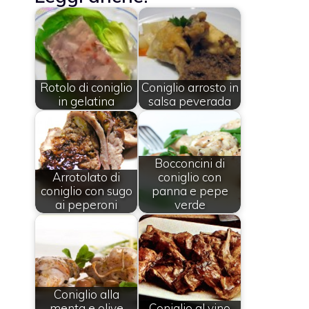
Rotolo di coniglio
Coniglio arrosto in
in gelatina
salsa peverada
Bocconcini di
Arrotolato di
coniglio con
coniglio con sugo
panna e pepe
ai peperoni
verde
Coniglio alla
menta e olive
Coniglio al vino