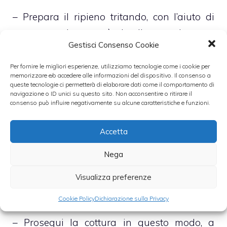
– Prepara il ripieno tritando, con l’aiuto di
una mezzaluna così che il tutto rimanga
Gestisci Consenso Cookie
granuloso e percepibile alla masticazione, la
pancetta, il fegato, lo spicchio d’aglio ed il
Per fornire le migliori esperienze, utilizziamo tecnologie come i cookie per
memorizzare e/o accedere alle informazioni del dispositivo. Il consenso a
finocchio
queste tecnologie ci permetterà di elaborare dati come il comportamento di
navigazione o ID unici su questo sito. Non acconsentire o ritirare il
consenso può influire negativamente su alcune caratteristiche e funzioni.
– Riempi il coniglio e chiudilo con
abbondante spago alimentare
Accetta
Nega
– Poni il coniglio sul fondo di una capiente
casseruola, bagnalo con abbondante olio
Visualizza preferenze
extravergine di oliva e regola di sale e pepe
Cookie Policy
Dichiarazione sulla Privacy
– Prosegui la cottura in questo modo, a