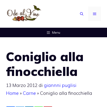
Vai
al
MENU
contenuto
Menu
Coniglio alla
finocchiella
13 Marzo 2012
di
giannni puglisi
Home
»
Carne
»
Coniglio alla finocchiella