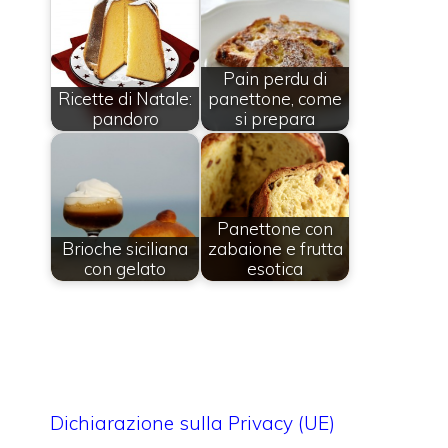
Pain perdu di
Ricette di Natale:
panettone, come
pandoro
si prepara
Panettone con
Brioche siciliana
zabaione e frutta
con gelato
esotica
Dichiarazione sulla Privacy (UE)