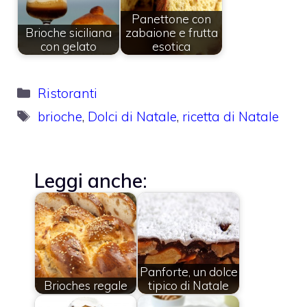
Panettone con
Brioche siciliana
zabaione e frutta
con gelato
esotica
Categorie
Ristoranti
Tag
brioche
,
Dolci di Natale
,
ricetta di Natale
Leggi anche:
Panforte, un dolce
Brioches regale
tipico di Natale