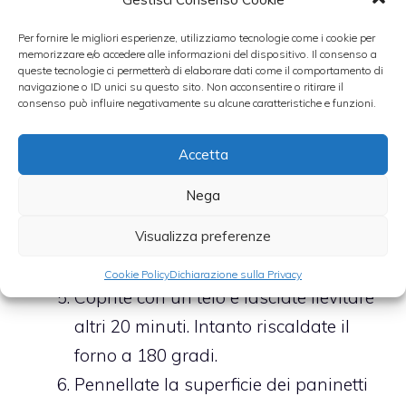
formando due rotoli e dividete ciascun
rotolo in 5 paninetti rotondi,
Per fornire le migliori esperienze, utilizziamo tecnologie come i cookie per
memorizzare e/o accedere alle informazioni del dispositivo. Il consenso a
richiudendo i bordi a palla per
queste tecnologie ci permetterà di elaborare dati come il comportamento di
navigazione o ID unici su questo sito. Non acconsentire o ritirare il
mantenere il ripieno all’interno.
consenso può influire negativamente su alcune caratteristiche e funzioni.
Stendete un foglio di carta forno su
una placca, imburratela e disegnate
Accetta
un triangolo utilizzando i panetti
Nega
rotondi: sulla base quattro panetti, poi
Visualizza preferenze
tre panetti, poi due e in cima un
panetto.
Cookie Policy
Dichiarazione sulla Privacy
Coprite con un telo e lasciate lievitare
altri 20 minuti. Intanto riscaldate il
forno a 180 gradi.
Pennellate la superficie dei paninetti