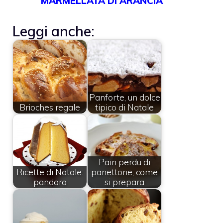
MARMELLATA DI ARANCIA
Leggi anche:
Panforte, un dolce
Brioches regale
tipico di Natale
Pain perdu di
Ricette di Natale:
panettone, come
pandoro
si prepara