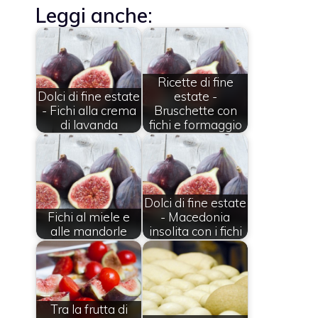
Leggi anche:
Ricette di fine
Dolci di fine estate
estate -
- Fichi alla crema
Bruschette con
di lavanda
fichi e formaggio
Dolci di fine estate
Fichi al miele e
- Macedonia
alle mandorle
insolita con i fichi
Tra la frutta di