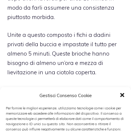
modo da farli assumere una consistenza
piuttosto morbida.
Unite a questo composto i fichi a dadini
privati della buccia e impastate il tutto per
almeno 5 minuti. Queste brioche hanno
bisogno di almeno un’ora e mezza di
lievitazione in una ciotola coperta.
Trascorso questo tempo dividete quindi
Gestisci Consenso Cookie
l’impasto in panetti della grandezza di 40
grammi ciascuno, ricavate da ogni panetto 3
Per fornire le migliori esperienze, utilizziamo tecnologie come i cookie per
memorizzare e/o accedere alle informazioni del dispositivo. Il consenso a
pezzetti e fate delle treccine. Fatele lievitare
queste tecnologie ci permetterà di elaborare dati come il comportamento di
navigazione o ID unici su questo sito. Non acconsentire o ritirare il
una seconda volta per 30 minuti al coperto.
consenso può influire negativamente su alcune caratteristiche e funzioni.