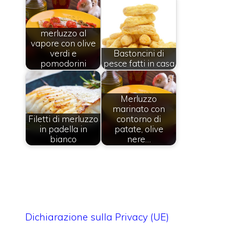
merluzzo al
vapore con olive
verdi e
Bastoncini di
pomodorini
pesce fatti in casa
Merluzzo
marinato con
Filetti di merluzzo
contorno di
in padella in
patate, olive
bianco
nere…
Dichiarazione sulla Privacy (UE)