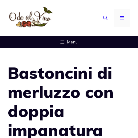
Vai
al
MENU
contenuto
Menu
Bastoncini di
merluzzo con
doppia
impanatura