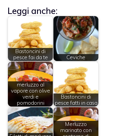
Leggi anche:
Bastoncini di
pesce fai da te
Ceviche
merluzzo al
vapore con olive
verdi e
Bastoncini di
pomodorini
pesce fatti in casa
Merluzzo
marinato con