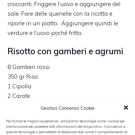
croccanti. Friggere l’uovo e aggiungere del
sale. Fare delle quenelle con la ricotta e
riporle in un piatto. Aggiungere quindi le
verdure e l’uovo poché fritto.
Risotto con gamberi e agrumi
8 Gamberi rossi
350 gr Riso
1 Cipolla
2 Carote
2 coste di Sedano
Gestisci Consenso Cookie
100 gr Prezzomolo
Per fornire le migliori esperienze, utilizziamo tecnologie come i cookie per
1 Limone
memorizzare e/o accedere alle informazioni del dispositivo. Il consenso a
queste tecnologie ci permetterà di elaborare dati come il comportamento di
1 Arancia