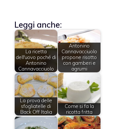
Leggi anche:
Antonino
La ricetta
Cannavacciuolo
dell'uovo poché di
propone risotto
Antonino
con gamberi e
Cannavacciuolo
agrumi
La prova delle
sfogliatelle di
Come si fa la
Back Off Italia
ricotta fritta