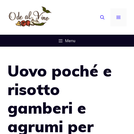
Vai
al
MENU
contenuto
Menu
Uovo poché e
risotto
gamberi e
agrumi per