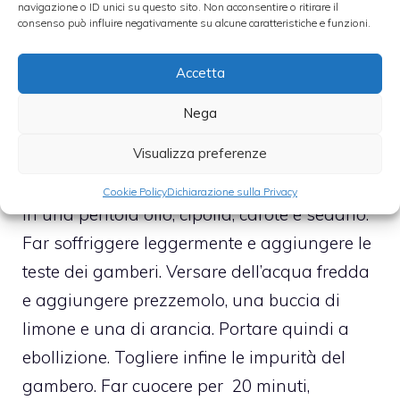
navigazione o ID unici su questo sito. Non acconsentire o ritirare il
consenso può influire negativamente su alcune caratteristiche e funzioni.
Sale q.b.
Pepe q.b.
Accetta
Olio q.b.
Nega
Preparazione
Visualizza preferenze
Pulire i gamberi e privarli della testa. Mettere
Cookie Policy
Dichiarazione sulla Privacy
in una pentola olio, cipolla, carote e sedano.
Far soffriggere leggermente e aggiungere le
teste dei gamberi. Versare dell’acqua fredda
e aggiungere prezzemolo, una buccia di
limone e una di arancia. Portare quindi a
ebollizione. Togliere infine le impurità del
gambero. Far cuocere per 20 minuti,