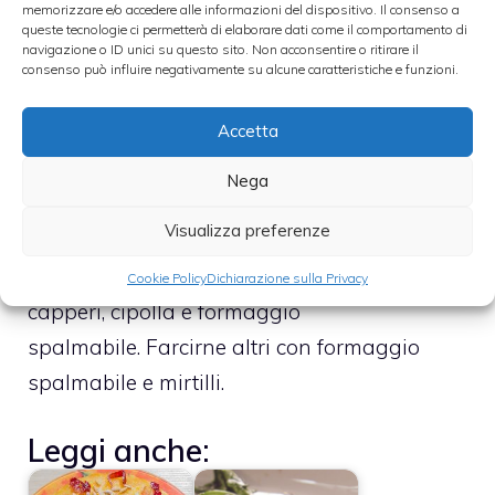
memorizzare e/o accedere alle informazioni del dispositivo. Il consenso a
bollire l’acqua e immergervi le palline un
queste tecnologie ci permetterà di elaborare dati come il comportamento di
navigazione o ID unici su questo sito. Non acconsentire o ritirare il
minuto per ciascun lato.
consenso può influire negativamente su alcune caratteristiche e funzioni.
Accetta
Tirare fuori dall’acqua e aggiungere
all’impasto i semi di papavero. Infornare a
Nega
220 gradi fino a che diventano dorati.
Visualizza preferenze
Lasciare raffreddare sopra una
gratella. Farcire alcuni bagel con salmone,
Cookie Policy
Dichiarazione sulla Privacy
capperi, cipolla e formaggio
spalmabile. Farcirne altri con formaggio
spalmabile e mirtilli.
Leggi anche: