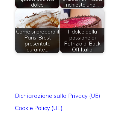
dolce
richiesta una…
Come si prepara il
Il dolce della
Paris-Brest
passione di
presentato
Patrizia di Back
durante…
Off Italia
Dichiarazione sulla Privacy (UE)
Cookie Policy (UE)