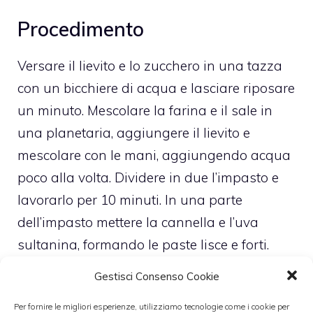
Procedimento
Versare il lievito e lo zucchero in una tazza
con un bicchiere di acqua e lasciare riposare
un minuto. Mescolare la farina e il sale in
una planetaria, aggiungere il lievito e
mescolare con le mani, aggiungendo acqua
poco alla volta. Dividere in due l’impasto e
lavorarlo per 10 minuti. In una parte
dell’impasto mettere la cannella e l’uva
sultanina, formando le paste lisce e forti.
Lasciare risposare per un’ora con un po’ di
Gestisci Consenso Cookie
olio. Dividere la pasta in 10 palline, fare un
Per fornire le migliori esperienze, utilizziamo tecnologie come i cookie per
buchetto e mettere a risposare. Mettere a