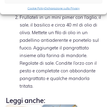
operazione scottateli qualche minuto
Cookie Policy
Dichiarazione sulla Privacy
in acqua a bollore.
Frullateli in un mini pimer con l’aglio, il
sale, il basilico e circa 40 ml di olio di
oliva. Mettete un filo di olio in un
padellino antiaderente e ponetelo sul
fuoco. Aggiungete il pangrattato
insieme alla farina di mandorle.
Regolate di sale. Condite l’orzo con il
pesto e completate con abbondante
pangrattato e qualche mandorla
tritata.
Leggi anche: