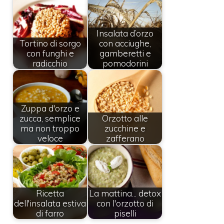
Insalata d’orzo
Tortino di sorgo
con acciughe,
con funghi e
gamberetti e
radicchio
pomodorini
Zuppa d'orzo e
zucca, semplice
Orzotto alle
ma non troppo
zucchine e
veloce
zafferano
Ricetta
La mattina... detox
dell'insalata estiva
con l'orzotto di
di farro
piselli