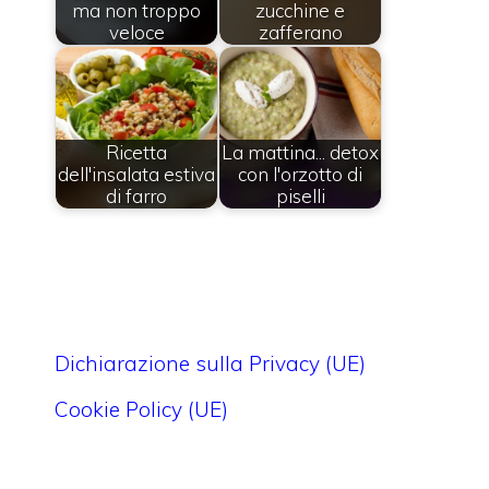
ma non troppo
zucchine e
veloce
zafferano
Ricetta
La mattina... detox
dell'insalata estiva
con l'orzotto di
di farro
piselli
Dichiarazione sulla Privacy (UE)
Cookie Policy (UE)