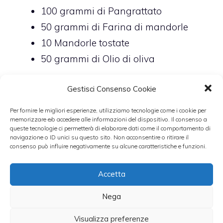
100
grammi di
Pangrattato
50
grammi di
Farina di mandorle
10 Mandorle tostate
50
grammi di
Olio di oliva
Preparazione
Gestisci Consenso Cookie
Per fornire le migliori esperienze, utilizziamo tecnologie come i cookie per
Sciacquate più volte l’orzo e poi
memorizzare e/o accedere alle informazioni del dispositivo. Il consenso a
queste tecnologie ci permetterà di elaborare dati come il comportamento di
mettetelo in acqua fredda a bollire
navigazione o ID unici su questo sito. Non acconsentire o ritirare il
fino a cottura (circa 25/30 minuti).
consenso può influire negativamente su alcune caratteristiche e funzioni.
Regolate di sale. Nel frattempo
Accetta
preparate il pesto privando i
pomodori della buccia e dei semi
Nega
interni. Per facilitare questa
Visualizza preferenze