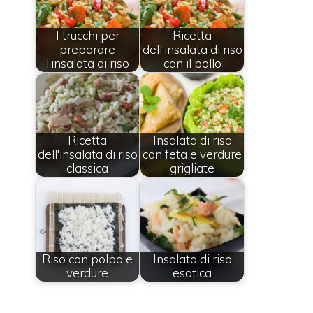
I trucchi per
Ricetta
preparare
dell'insalata di riso
l’insalata di riso
con il pollo
Ricetta
Insalata di riso
dell'insalata di riso
con feta e verdure
classica
grigliate
Riso con polpo e
Insalata di riso
verdure
esotica