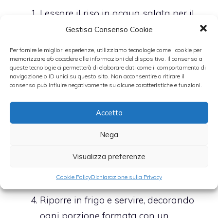
Lessare il riso in acqua salata per il
tempo necessario riportato sulla
Gestisci Consenso Cookie
confezione.
Per fornire le migliori esperienze, utilizziamo tecnologie come i cookie per
Nel frattempo lavare e tagliare a
memorizzare e/o accedere alle informazioni del dispositivo. Il consenso a
queste tecnologie ci permetterà di elaborare dati come il comportamento di
pezzetti i pomodorini, unire fagioli e
navigazione o ID unici su questo sito. Non acconsentire o ritirare il
consenso può influire negativamente su alcune caratteristiche e funzioni.
tonno (sgocciolati), condire a proprio
piacimento con olio, sale
Accetta
aromatizzato e basilico.
Nega
Quando il riso è cotto e raffreddato,
aggiungere il condimento preparato,
Visualizza preferenze
amalgamare bene e completare con
Cookie Policy
Dichiarazione sulla Privacy
la crema di olive nere.
Riporre in frigo e servire, decorando
ogni porzione formata con un