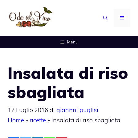
Vai
al
MENU
contenuto
Menu
Insalata di riso
sbagliata
17 Luglio 2016
di
giannni puglisi
Home
»
ricette
»
Insalata di riso sbagliata