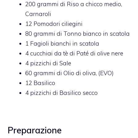
200
grammi di
Riso a chicco medio,
Carnaroli
12
Pomodori ciliegini
80
grammi di
Tonno bianco in scatola
1
Fagioli bianchi in scatola
4
cucchiai da tè di
Paté di olive nere
4
pizzichi di
Sale
60
grammi di
Olio di oliva,
(EVO)
12
Basilico
4
pizzichi di
Basilico secco
Preparazione