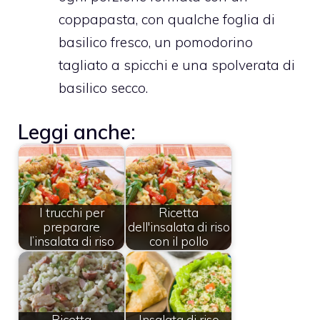
coppapasta, con qualche foglia di
basilico fresco, un pomodorino
tagliato a spicchi e una spolverata di
basilico secco.
Leggi anche:
I trucchi per
Ricetta
preparare
dell'insalata di riso
l’insalata di riso
con il pollo
Ricetta
Insalata di riso