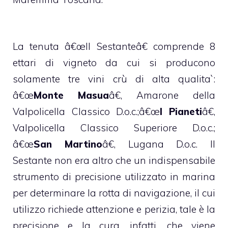
La tenuta â€œIl Sestanteâ€ comprende 8
ettari di vigneto da cui si producono
solamente tre vini crù di alta qualita`:
â€œ
Monte Masua
â€, Amarone della
Valpolicella Classico D.o.c.;â€œ
I Pianeti
â€,
Valpolicella Classico Superiore D.o.c.;
â€œ
San Martino
â€, Lugana D.o.c. Il
Sestante non era altro che un indispensabile
strumento di precisione utilizzato in marina
per determinare la rotta di navigazione, il cui
utilizzo richiede attenzione e perizia, tale è la
precisione e la cura, infatti, che viene