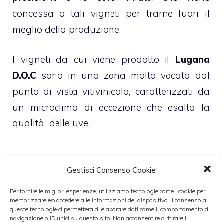
concessa a tali vigneti per trarne fuori il
meglio della produzione.
I vigneti da cui viene prodotto il
Lugana
D.O.C
sono in una zona molto vocata dal
punto di vista vitivinicolo, caratterizzati da
un microclima di eccezione che esalta la
qualità delle uve.
Il Lugana D.o.c viene prodotto da uve
Gestisci Consenso Cookie
trebbiano di lugana che affinano in botti per
Per fornire le migliori esperienze, utilizziamo tecnologie come i cookie per
4 mesi, il colore è paglierino con riflessi
memorizzare e/o accedere alle informazioni del dispositivo. Il consenso a
queste tecnologie ci permetterà di elaborare dati come il comportamento di
dorati, al naso delicato e caratteristico, in
navigazione o ID unici su questo sito. Non acconsentire o ritirare il