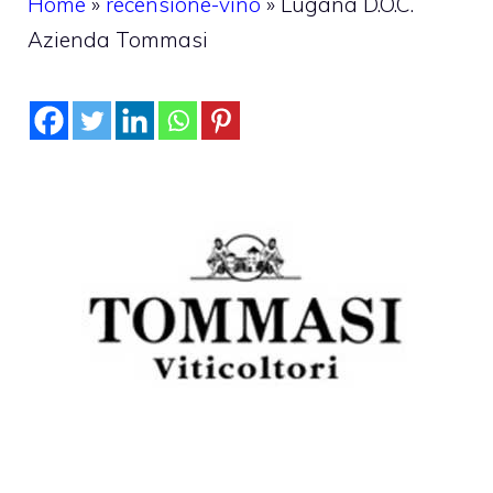
Home
»
recensione-vino
»
Lugana D.O.C.
Azienda Tommasi