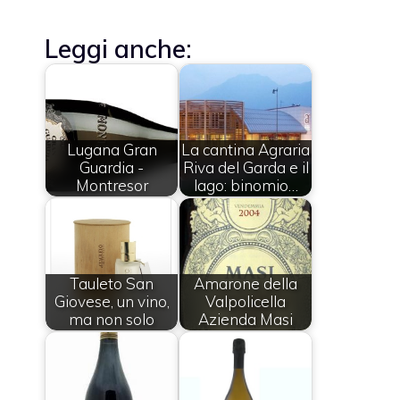
Leggi anche:
Lugana Gran
La cantina Agraria
Guardia -
Riva del Garda e il
Montresor
lago: binomio…
Tauleto San
Amarone della
Giovese, un vino,
Valpolicella
ma non solo
Azienda Masi