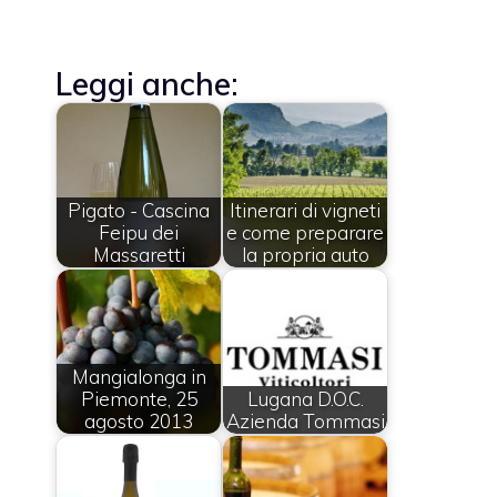
Leggi anche:
Pigato - Cascina
Itinerari di vigneti
Feipu dei
e come preparare
Massaretti
la propria auto
Mangialonga in
Piemonte, 25
Lugana D.O.C.
agosto 2013
Azienda Tommasi