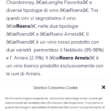
Chardonnay, â€œLanghe Favoritaâ€ e
diverse tipologie di vino â€œRoeroâ€. Tra
questi vini vi segnaliamo il vino
â€œ
Roero
â€, nelle due tipologie
â€œRoeroâ€ e â€œRoero Arneisâ€. Il
â€œRoeroâ€ è un vino rosso prodotto con
due varietà piemontesi: il Nebbiolo (95-98%)
e l` Arneis (2-5%). Il â€œ
Roero Arneis
â€ è
un vino bianco prodotto esclusivamente con
le uve di Arneis.
Gestisci Consenso Cookie
Il â€œRoero Arneisâ€ dell`antica Cascina
Per fornire le migliori esperienze, utilizziamo tecnologie come i cookie per
memorizzare e/o accedere alle informazioni del dispositivo. Il consenso a
dei conti di Roero si presenta al bicchiere di
queste tecnologie ci permetterà di elaborare dati come il comportamento di