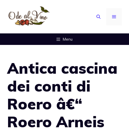
Vai
al
MENU
contenuto
Menu
Antica cascina
dei conti di
Roero â€“
Roero Arneis