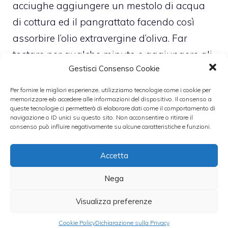
acciughe aggiungere un mestolo di acqua
di cottura ed il pangrattato facendo così
assorbire l’olio extravergine d’oliva. Far
tostare per qualche minuto e aggiungere gli
Gestisci Consenso Cookie
spaghetti cotti al dente. Amalgamare il tutto
facendo si che il pangrattato aderisca agli
Per fornire le migliori esperienze, utilizziamo tecnologie come i cookie per
memorizzare e/o accedere alle informazioni del dispositivo. Il consenso a
spaghetti. Servirli ben caldi. Buon appetito!
queste tecnologie ci permetterà di elaborare dati come il comportamento di
navigazione o ID unici su questo sito. Non acconsentire o ritirare il
consenso può influire negativamente su alcune caratteristiche e funzioni.
Leggi anche:
Accetta
Nega
Spaghetti
Mezze maniche
gratinati con
Visualizza preferenze
con pomodorini e
crema d'arancia e
acciughe
acciughe
Cookie Policy
Dichiarazione sulla Privacy