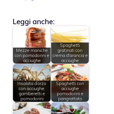
Leggi anche:
Spaghetti
Mezze maniche
gratinati con
con pomodorini e
crema d'arancia e
acciughe
acciughe
Insalata d’orzo
Spaghetti con
con acciughe,
acciughe
gamberetti e
pomodorini e
pomodorini
pangrattato