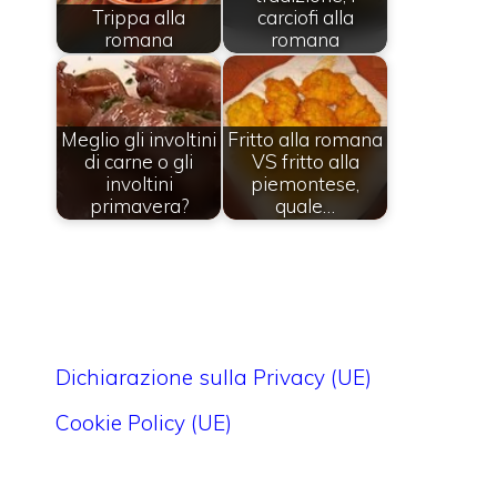
Trippa alla
carciofi alla
romana
romana
Meglio gli involtini
Fritto alla romana
di carne o gli
VS fritto alla
involtini
piemontese,
primavera?
quale…
Dichiarazione sulla Privacy (UE)
Cookie Policy (UE)