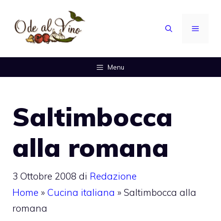
Vai
al
MENU
contenuto
Menu
Saltimbocca
alla romana
3 Ottobre 2008
di
Redazione
Home
»
Cucina italiana
»
Saltimbocca alla
romana