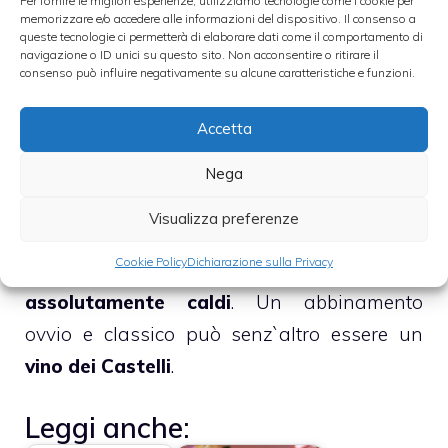
Per fornire le migliori esperienze, utilizziamo tecnologie come i cookie per
sfumare con un po` di vino bianco. Una
memorizzare e/o accedere alle informazioni del dispositivo. Il consenso a
queste tecnologie ci permetterà di elaborare dati come il comportamento di
volta tolti dal fuoco i saltimbocca, preparare
navigazione o ID unici su questo sito. Non acconsentire o ritirare il
consenso può influire negativamente su alcune caratteristiche e funzioni.
la salsetta, che andrà poi versata sopra gli
stessi saltimbocca appena prima di servirli.
Accetta
Nella stessa padella dove sono stati cotti i
saltimbocca, versare un po` di olio e di
Nega
acqua ed amalgamare bene.
Versare infine
Visualizza preferenze
questo fondo così ottenuto sui
Cookie Policy
Dichiarazione sulla Privacy
saltimbocca e portare in tavola
assolutamente caldi
. Un abbinamento
ovvio e classico può senz`altro essere un
vino dei Castelli
.
Leggi anche: