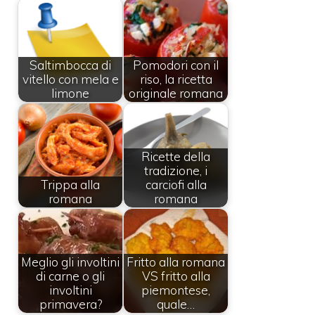
Saltimbocca di
Pomodori con il
vitello con mela e
riso, la ricetta
limone
originale romana
Ricette della
tradizione, i
Trippa alla
carciofi alla
romana
romana
Meglio gli involtini
Fritto alla romana
di carne o gli
VS fritto alla
involtini
piemontese,
primavera?
quale…