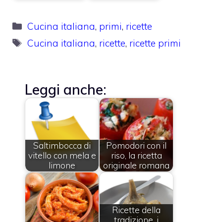
Categorie
Cucina italiana
,
primi
,
ricette
Tag
Cucina italiana
,
ricette
,
ricette primi
Leggi anche:
Saltimbocca di
Pomodori con il
vitello con mela e
riso, la ricetta
limone
originale romana
Ricette della
tradizione, i