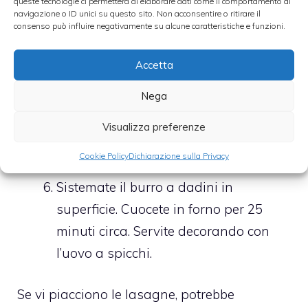
queste tecnologie ci permetterà di elaborare dati come il comportamento di
Sistemate 1/3 degli asparagi, 1/3 delle
navigazione o ID unici su questo sito. Non acconsentire o ritirare il
consenso può influire negativamente su alcune caratteristiche e funzioni.
fettine di uova e irrorate con il
condimento a base di speck.
Accetta
Procedete così con altri due strati fino
Nega
ad esaurire tutti gli ingredienti.
Lasciate da parte solo 40 gr di
Visualizza preferenze
stracciatella e distribuitela sullo strato
Cookie Policy
Dichiarazione sulla Privacy
finale di pasta.
Sistemate il burro a dadini in
superficie. Cuocete in forno per 25
minuti circa. Servite decorando con
l’uovo a spicchi.
Se vi piacciono le lasagne, potrebbe