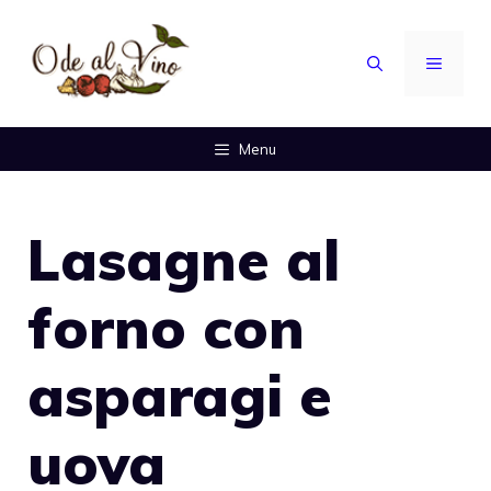
Vai
al
MENU
contenuto
Menu
Lasagne al
forno con
asparagi e
uova