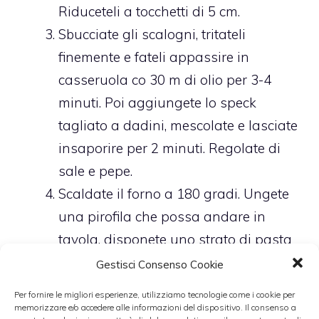
Riduceteli a tocchetti di 5 cm.
Sbucciate gli scalogni, tritateli
finemente e fateli appassire in
casseruola co 30 m di olio per 3-4
minuti. Poi aggiungete lo speck
tagliato a dadini, mescolate e lasciate
insaporire per 2 minuti. Regolate di
sale e pepe.
Scaldate il forno a 180 gradi. Ungete
una pirofila che possa andare in
tavola, disponete uno strato di pasta
sul fondo e cospargetela con 1/3 di
Gestisci Consenso Cookie
stracciatella ben scolata, allargandola
Per fornire le migliori esperienze, utilizziamo tecnologie come i cookie per
su tutta la superficie.
memorizzare e/o accedere alle informazioni del dispositivo. Il consenso a