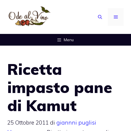
Vai
al
MENU
contenuto
Menu
Ricetta
impasto pane
di Kamut
25 Ottobre 2011
di
giannni puglisi