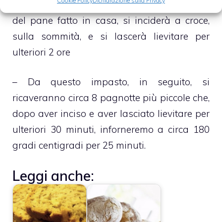
Cookie Policy
Dichiarazione sulla Privacy
almeno 10 minuti e, ottenuta la tipica forma
del pane fatto in casa, si inciderà a croce,
sulla sommità, e si lascerà lievitare per
ulteriori 2 ore
– Da questo impasto, in seguito, si
ricaveranno circa 8 pagnotte più piccole che,
dopo aver inciso e aver lasciato lievitare per
ulteriori 30 minuti, inforneremo a circa 180
gradi centigradi per 25 minuti.
Leggi anche: