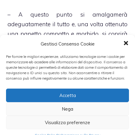
– A questo punto si amalgamerà
adeguatamente il tutto e, una volta ottenuto
una panetto compatto e morbido, si coprirà
con un telo caldo ed umido e si lascerà
Gestisci Consenso Cookie
riposare per circa 20 minuti
Per fornire le migliori esperienze, utilizziamo tecnologie come i cookie per
memorizzare e/o accedere alle informazioni del dispositivo. Il consenso a
queste tecnologie ci permetterà di elaborare dati come il comportamento di
– Successivamente, sulla spianatoia, si
navigazione o ID unici su questo sito. Non acconsentire o ritirare il
consenso può influire negativamente su alcune caratteristiche e funzioni.
disporrà la farina di kamut a fontana e,
all’interno, si porrà il panetto già lievitato, un
Accetta
pizzico di sale e circa 2,5 litri di acqua
Nega
intiepidita
Visualizza preferenze
– Il tutto si lavorerà accuratamente per