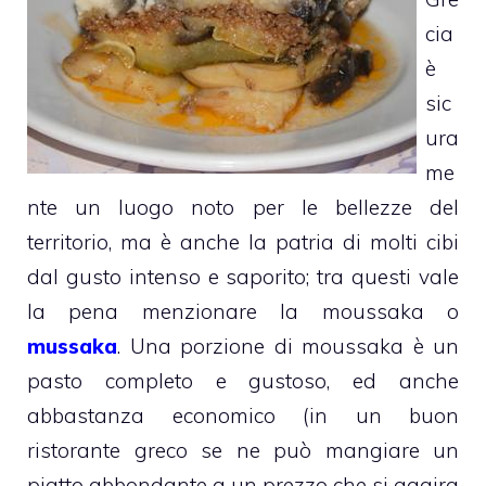
cia
è
sic
ura
me
nte un luogo noto per le bellezze del
territorio, ma è anche la patria di molti cibi
dal gusto intenso e saporito; tra questi vale
la pena menzionare la moussaka o
mussaka
. Una porzione di moussaka è un
pasto completo e gustoso, ed anche
abbastanza economico (in un buon
ristorante greco se ne può mangiare un
piatto abbondante a un prezzo che si aggira