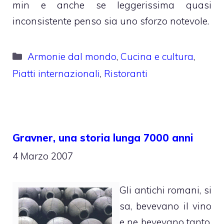
min e anche se leggerissima quasi
inconsistente penso sia uno sforzo notevole.
Categorie
Armonie dal mondo
,
Cucina e cultura
,
Piatti internazionali
,
Ristoranti
Gravner, una storia lunga 7000 anni
4 Marzo 2007
Gli antichi romani, si
sa, bevevano il vino
e ne bevevano tanto,