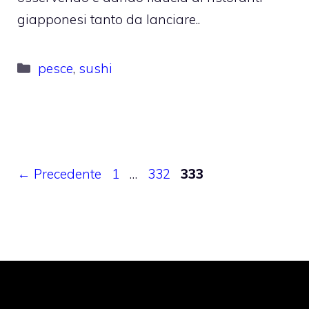
giapponesi tanto da lanciare..
Categorie
pesce
,
sushi
Pagina
Pagina
Pagina
←
Precedente
1
…
332
333