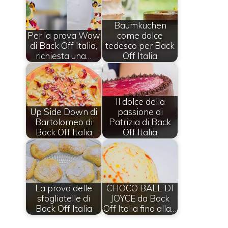
Baumkuchen
Per la prova Wow
come dolce
di Back Off Italia,
tedesco per Back
richiesta una…
Off Italia
Il dolce della
Up Side Down di
passione di
Bartolomeo di
Patrizia di Back
Back Off Italia
Off Italia
La prova delle
CHOCO BALL DI
sfogliatelle di
JOYCE da Back
Back Off Italia
Off Italia fino alla…