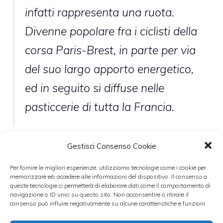
infatti rappresenta una ruota.
Divenne popolare fra i ciclisti della
corsa Paris-Brest, in parte per via
del suo largo apporto energetico,
ed in seguito si diffuse nelle
pasticcerie di tutta la Francia.
Gestisci Consenso Cookie
E arriviamo alla Pasta Choux che è la parte
essenziale di questo dolce, si tratta di una
Per fornire le migliori esperienze, utilizziamo tecnologie come i cookie per
memorizzare e/o accedere alle informazioni del dispositivo. Il consenso a
pasta molto simile a quella dei bigné che si
queste tecnologie ci permetterà di elaborare dati come il comportamento di
navigazione o ID unici su questo sito. Non acconsentire o ritirare il
prepara con acqua, burro, poca farina e
consenso può influire negativamente su alcune caratteristiche e funzioni.
uova. Il segreto per la riuscita dell’impasto è