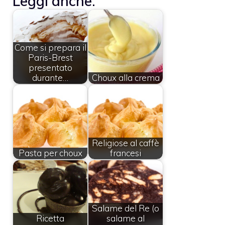
Leggi anche:
Come si prepara il
Paris-Brest
presentato
durante…
Choux alla crema
Religiose al caffè
Pasta per choux
francesi
Salame del Re (o
Ricetta
salame al