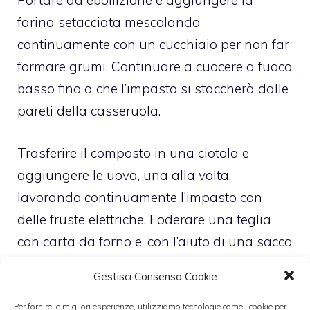
Portare ad ebollizione e aggiungere la
farina setacciata mescolando
continuamente con un cucchiaio per non far
formare grumi. Continuare a cuocere a fuoco
basso fino a che l’impasto si staccherà dalle
pareti della casseruola.
Trasferire il composto in una ciotola e
aggiungere le uova, una alla volta,
lavorando continuamente l’impasto con
delle fruste elettriche. Foderare una teglia
con carta da forno e, con l’aiuto di una sacca
da pasticcere, formate la ciambella facendo
Gestisci Consenso Cookie
dei cerchi concentrici e sovrapposti di
impasto.
Per fornire le migliori esperienze, utilizziamo tecnologie come i cookie per