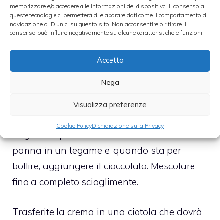
memorizzare e/o accedere alle informazioni del dispositivo. Il consenso a
queste tecnologie ci permetterà di elaborare dati come il comportamento di
navigazione o ID unici su questo sito. Non acconsentire o ritirare il
Spolverare con le lamelle di mandorle e
consenso può influire negativamente su alcune caratteristiche e funzioni.
mettere in forno già caldo a 160° per circa
un’ora. Quando sarà cotta, togliere dal forno
Accetta
e lasciare raffreddare.
Nega
La crema al cioccolato
Visualizza preferenze
Cookie Policy
Dichiarazione sulla Privacy
Tagliate a pezzi il cioccolato. Scaldare la
panna in un tegame e, quando sta per
bollire, aggiungere il cioccolato. Mescolare
fino a completo scioglimente.
Trasferite la crema in una ciotola che dovrà