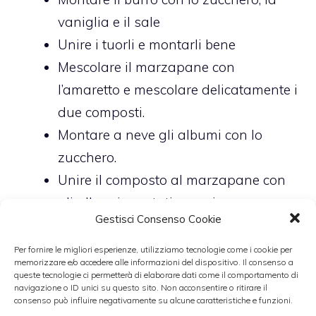
vaniglia e il sale
Unire i tuorli e montarli bene
Mescolare il marzapane con
l’amaretto e mescolare delicatamente i
due composti.
Montare a neve gli albumi con lo
zucchero.
Unire il composto al marzapane con
gli albumi montati e aggiungere
Gestisci Consenso Cookie
delicatamente le polveri setacciate.
Portare il forno al grill
Per fornire le migliori esperienze, utilizziamo tecnologie come i cookie per
memorizzare e/o accedere alle informazioni del dispositivo. Il consenso a
Con una sac a poche versare un po’ di
queste tecnologie ci permetterà di elaborare dati come il comportamento di
navigazione o ID unici su questo sito. Non acconsentire o ritirare il
impasto nell’anello da 20 cm. Fare
consenso può influire negativamente su alcune caratteristiche e funzioni.
uno strato di circa 3 mm di altezza e