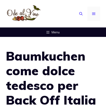
Vai
al
MENU
contenuto
Menu
Baumkuchen
come dolce
tedesco per
Back Off Italia