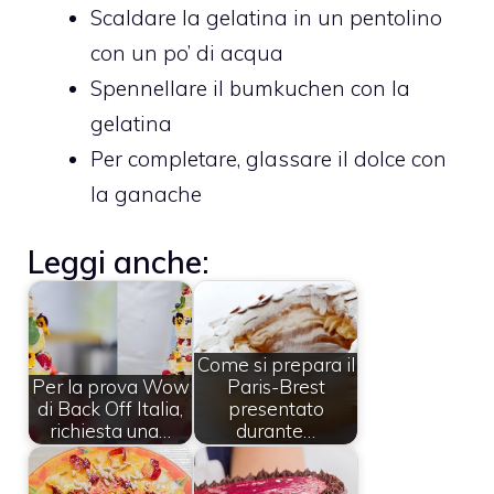
Scaldare la gelatina in un pentolino
con un po’ di acqua
Spennellare il bumkuchen con la
gelatina
Per completare, glassare il dolce con
la ganache
Leggi anche:
Come si prepara il
Per la prova Wow
Paris-Brest
di Back Off Italia,
presentato
richiesta una…
durante…