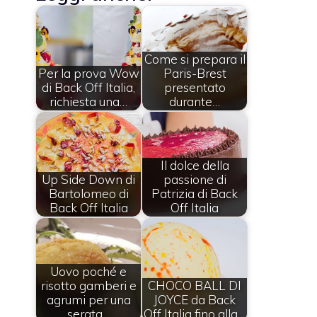
Come si prepara il
Per la prova Wow
Paris-Brest
di Back Off Italia,
presentato
richiesta una…
durante…
Il dolce della
Up Side Down di
passione di
Bartolomeo di
Patrizia di Back
Back Off Italia
Off Italia
Uovo poché e
risotto gamberi e
CHOCO BALL DI
agrumi per una
JOYCE da Back
serata…
Off Italia fino alla…