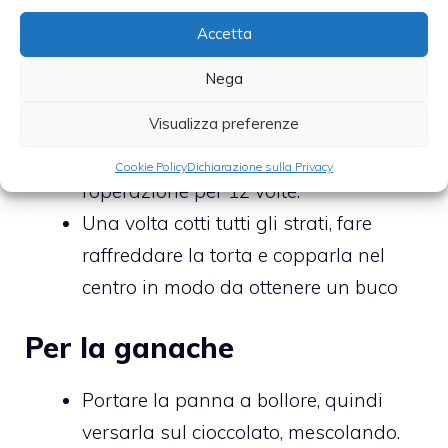
cuocere per circa 3 minuti, finché non
Accetta
diventa dorato.
Nega
Mettere sul primo strato un altro
Visualizza preferenze
strato di impasto e cuocere di nuovo
per circa 3 minuti. Ripetere
Cookie Policy
Dichiarazione sulla Privacy
l’operazione per 12 volte.
Una volta cotti tutti gli strati, fare
raffreddare la torta e copparla nel
centro in modo da ottenere un buco
Per la ganache
Portare la panna a bollore, quindi
versarla sul cioccolato, mescolando.