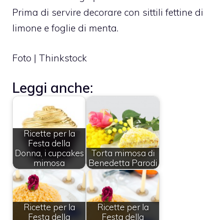
Prima di servire decorare con sittili fettine di
limone e foglie di menta.
Foto | Thinkstock
Leggi anche:
Ricette per la
Festa della
Donna, i cupcakes
Torta mimosa di
mimosa
Benedetta Parodi
Ricette per la
Ricette per la
Festa della
Festa della