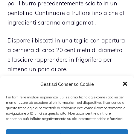
poi il burro precedentemente sciolto in un
pentolino. Continuare a frullare fino a che gli
ingredienti saranno amalgamati.
Disporre i biscotti in una teglia con apertura
a cerniera di circa 20 centimetri di diametro
e lasciare rapprendere in frigorifero per
almeno un paio di ore.
Gestisci Consenso Cookie
La crema
Per fornire le migliori esperienze, utilizziamo tecnologie come i cookie per
memorizzare e/o accedere alle informazioni del dispositivo. Il consenso a
Una una ciotola rompere le uova mettendo
queste tecnologie ci permetterà di elaborare dati come il comportamento di
navigazione o ID unici su questo sito. Non acconsentire o ritirare il
da parte gli albumi. Aggiungere lo zucchero
consenso può influire negativamente su alcune caratteristiche e funzioni.
e la scorza di un limone grattugiato fino a