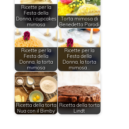
Ricette per la
Festa della
Donna, i cupcakes
Torta mimosa di
mimosa
Benedetta Parodi
Ricette per la
Ricette per la
Festa della
Festa della
Donna, la torta
Donna, la torta
mimosa
mimosa…
Ricetta della torta
Ricetta della torta
Nua con il Bimby
Lindt