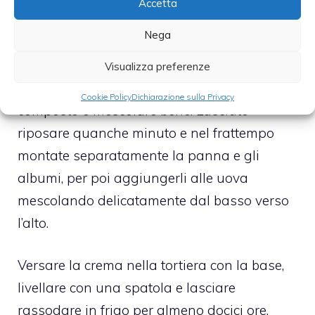
che il composto sarà gonfio ed arioso.
Accetta
Nega
Far sciogliere i tre fogli di gelatina nel succo
di due limoni, scaldando leggermente se
Visualizza preferenze
non si dovessero sciogliere. Aggiungerli al
Cookie Policy
Dichiarazione sulla Privacy
composto e mescolare bene. Lasciate
riposare quanche minuto e nel frattempo
montate separatamente la panna e gli
albumi, per poi aggiungerli alle uova
mescolando delicatamente dal basso verso
l’alto.
Versare la crema nella tortiera con la base,
livellare con una spatola e lasciare
rassodare in frigo per almeno docici ore.