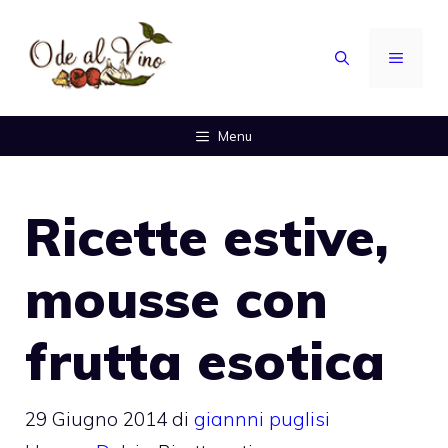
Vai
al
MENU
contenuto
Menu
Ricette estive,
mousse con
frutta esotica
29 Giugno 2014
di
giannni puglisi