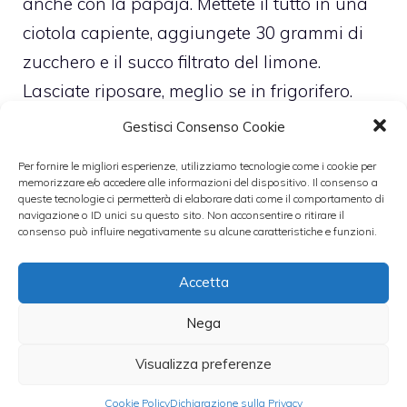
anche con la papaja. Mettete il tutto in una
ciotola capiente, aggiungete 30 grammi di
zucchero e il succo filtrato del limone.
Lasciate riposare, meglio se in frigorifero.
Gestisci Consenso Cookie
Procedete poi con la preparazione della
Per fornire le migliori esperienze, utilizziamo tecnologie come i cookie per
crema della mousse: montate bene la panna
memorizzare e/o accedere alle informazioni del dispositivo. Il consenso a
queste tecnologie ci permetterà di elaborare dati come il comportamento di
con un cucchiaio di zucchero (per
navigazione o ID unici su questo sito. Non acconsentire o ritirare il
velocizzare l’operazione sia la panna che il
consenso può influire negativamente su alcune caratteristiche e funzioni.
contenitore devono essere ben freddi) e poi
Accetta
unite alla ricotta e al rimanente zucchero.
Lavorate delicatamente fino ad ottenere una
Nega
crema morbida e liscia.
Visualizza preferenze
Tagliate in due i frutti della passione e
Cookie Policy
Dichiarazione sulla Privacy