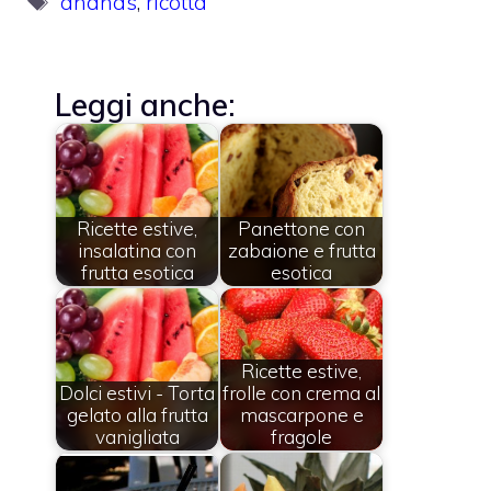
ananas
,
ricotta
Leggi anche:
Ricette estive,
Panettone con
insalatina con
zabaione e frutta
frutta esotica
esotica
Ricette estive,
Dolci estivi - Torta
frolle con crema al
gelato alla frutta
mascarpone e
vanigliata
fragole