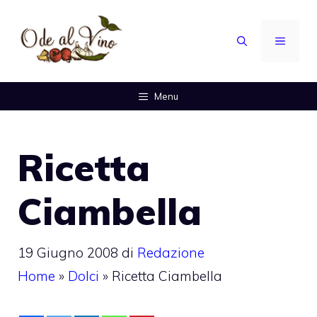
Vai
al
MENU
contenuto
Menu
Ricetta
Ciambella
19 Giugno 2008
di
Redazione
Home
»
Dolci
»
Ricetta Ciambella