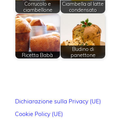
Corrucolo e
Ciambella al latte
ciambellone
condensato
Budino di
Ricetta Babà
panettone
Dichiarazione sulla Privacy (UE)
Cookie Policy (UE)