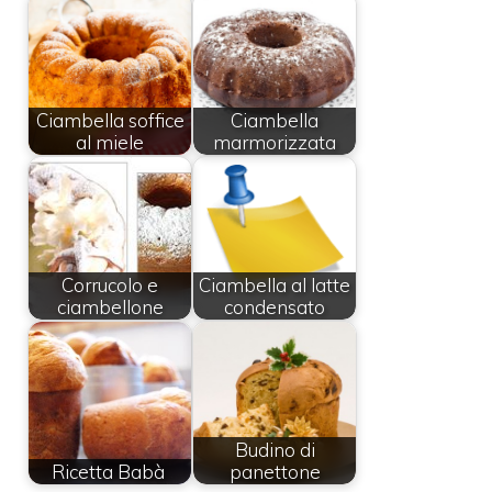
Ciambella soffice
Ciambella
al miele
marmorizzata
Corrucolo e
Ciambella al latte
ciambellone
condensato
Budino di
Ricetta Babà
panettone