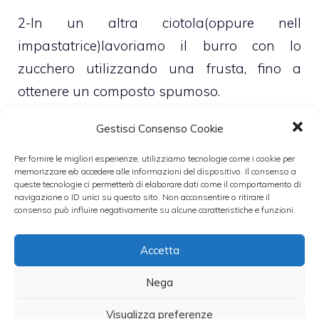
2-In un altra ciotola(oppure nell
impastatrice)lavoriamo il burro con lo
zucchero utilizzando una frusta, fino a
ottenere un composto spumoso.
Gestisci Consenso Cookie
3-Agitiamo le uova con il sale e
amalgamiamole al composto di burro e
Per fornire le migliori esperienze, utilizziamo tecnologie come i cookie per
memorizzare e/o accedere alle informazioni del dispositivo. Il consenso a
zucchero.
queste tecnologie ci permetterà di elaborare dati come il comportamento di
navigazione o ID unici su questo sito. Non acconsentire o ritirare il
consenso può influire negativamente su alcune caratteristiche e funzioni.
4-Incorporiamo, poi, la scorza del limone e la
farina, poca per volta, alternandola mano a
Accetta
mano al latte.
Nega
5-Quando il composto sarà bene
Visualizza preferenze