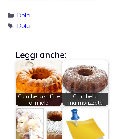
Categorie
Dolci
Tag
Dolci
Leggi anche:
Ciambella soffice
Ciambella
al miele
marmorizzata