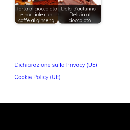
Torta al cioccolato
Dolci d'autunno -
e nocciole con
Delizia al
caffè al ginseng
cioccolato
Dichiarazione sulla Privacy (UE)
Cookie Policy (UE)