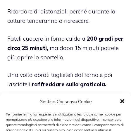
Ricordare di distanziali perché durante la
cottura tenderanno a ricrescere.
Fateli cuocere in forno caldo a
200 gradi per
circa 25 minuti,
ma dopo 15 minuti potrete
giù aprire lo sportello.
Una volta dorati toglieteli dal forno e poi
lasciateli
raffreddare sulla graticola.
Gestisci Consenso Cookie
Per fornire le migliori esperienze, utilizziamo tecnologie come i cookie per
Ne frattempo preparate la
crema
.
memorizzare e/o accedere alle informazioni del dispositivo. Il consenso a
queste tecnologie ci permetterà di elaborare dati come il comportamento di
navigazione o ID unici su questo sito. Non acconsentire o ritirare il