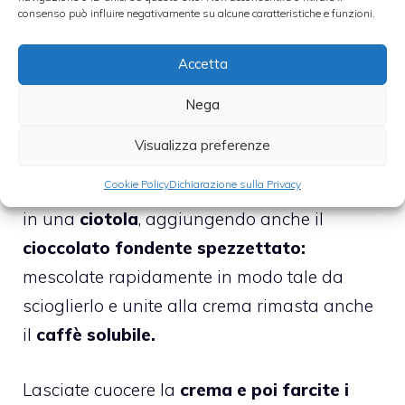
consenso può influire negativamente su alcune caratteristiche e funzioni.
Montate
i tuorli delle uova insieme allo
zucchero rimasto
, poi unite la
fecola
, il
Accetta
resto della
farina
e il latte tiepido, poi fate
cuocere la
crema a fiamma bassa per circa
Nega
8 minuti.
Visualizza preferenze
Cookie Policy
Dichiarazione sulla Privacy
Togliere due terzi della crema e poi versateli
in una
ciotola
, aggiungendo anche il
cioccolato fondente spezzettato:
mescolate rapidamente in modo tale da
scioglierlo e unite alla crema rimasta anche
il
caffè solubile.
Lasciate cuocere la
crema e poi farcite i