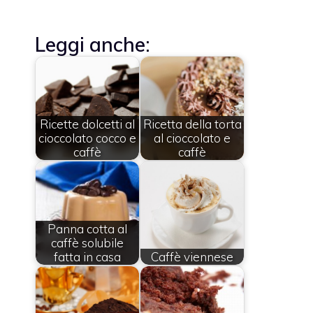
Leggi anche:
Ricette dolcetti al
Ricetta della torta
cioccolato cocco e
al cioccolato e
caffè
caffè
Panna cotta al
caffè solubile
fatta in casa
Caffè viennese