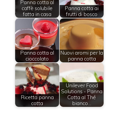
Panna cotta al
caffè solubile
Panna cotta ai
fatta in casa
frutti di bosco
Panna cotta al
Nuovi aromi per la
cioccolato
panna cotta
Unilever Food
Solutions - Panna
Ricetta panna
Cotta al Thé
cotta
bianco…