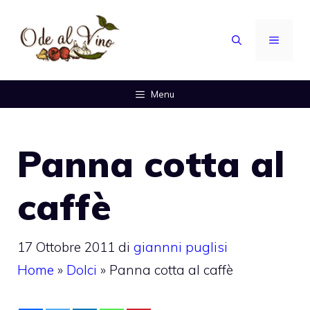
Vai
al
MENU
contenuto
Menu
Panna cotta al
caffè
17 Ottobre 2011
di
giannni puglisi
Home
»
Dolci
»
Panna cotta al caffè