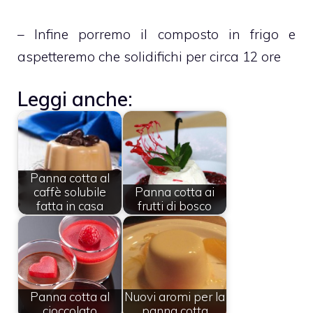
– Infine porremo il composto in frigo e
aspetteremo che solidifichi per circa 12 ore
Leggi anche:
Panna cotta al
caffè solubile
Panna cotta ai
fatta in casa
frutti di bosco
Panna cotta al
Nuovi aromi per la
cioccolato
panna cotta