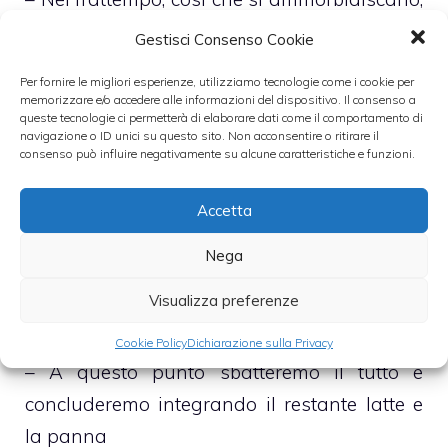
verseremo i nostri fogli di gelatina in
Gestisci Consenso Cookie
abbondante acqua fresca
Per fornire le migliori esperienze, utilizziamo tecnologie come i cookie per
memorizzare e/o accedere alle informazioni del dispositivo. Il consenso a
queste tecnologie ci permetterà di elaborare dati come il comportamento di
– Infine concluderemo le operazioni
navigazione o ID unici su questo sito. Non acconsentire o ritirare il
preliminari scaldando, ma facendo
consenso può influire negativamente su alcune caratteristiche e funzioni.
attenzione a che non bolla, il latte
Accetta
– Conclusa questa prima parte verseremo le
Nega
gelatine nel latte, aspetteremo che sciolgano,
Visualizza preferenze
e lo verseremo nel caffè
Cookie Policy
Dichiarazione sulla Privacy
– A questo punto sbatteremo il tutto e
concluderemo integrando il restante latte e
la panna