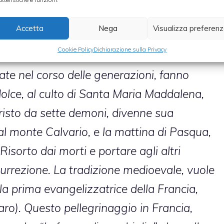
e, a titolo di curiosità, l’origine del nome
Accetta
Nega
Visualizza preferen
Cookie Policy
Dichiarazione sulla Privacy
ate nel corso delle generazioni, fanno
 dolce, al culto di Santa Maria Maddalena,
Cristo da sette demoni, divenne sua
al monte Calvario, e la mattina di Pasqua,
Risorto dai morti e portare agli altri
isurrezione. La tradizione medioevale, vuole
la prima evangelizzatrice della Francia,
ro). Questo pellegrinaggio in Francia,