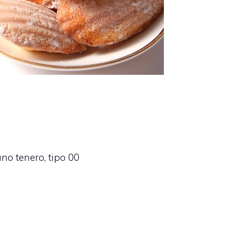
ano tenero,
tipo 00
i