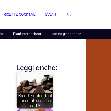
RICETTE COCKTAIL
EVENTI
na
Piatti internazionali
cucina giapponese
Leggi anche:
Ricette dolcetti al
cioccolato cocco e
caffè