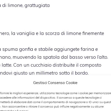
 di limone,
grattugiata
ero, la vaniglia e la scorza di limone finemente
 spuma gonfia e stabile aggiungete farina e
a mano, muovendo la spatola dal basso verso l’alto.
latte. Con un cucchiaio distribuite il composto
ndovi giusto un millimetro sotto il bordo.
mo ripiano del forno fino a che non gonfieranno,
Gestisci Consenso Cookie
e la temperatura a 190°C e lasciate cuocere fino a
 fornire le migliori esperienze, utilizziamo tecnologie come i cookie per memorizzar
 in superficie, circa 4 minuti per lo stampo piccolo
 accedere alle informazioni del dispositivo. Il consenso a queste tecnologie ci
metterà di elaborare dati come il comportamento di navigazione o ID unici su ques
er lo stampo da 9 tortine.
o. Non acconsentire o ritirare il consenso può influire negativamente su alcune
atteristiche e funzioni.