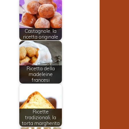
Castagnole, la
ricetta originale
Ricetta della
madeleine
francesi
Ricette
tradizionali, la
torta margherita