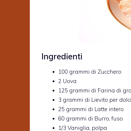
Ingredienti
100
grammi di
Zucchero
2
Uova
125
grammi di
Farina di gr
3
grammi di
Lievito per dolc
25
grammi di
Latte intero
60
grammi di
Burro,
fuso
1/3
Vaniglia,
polpa