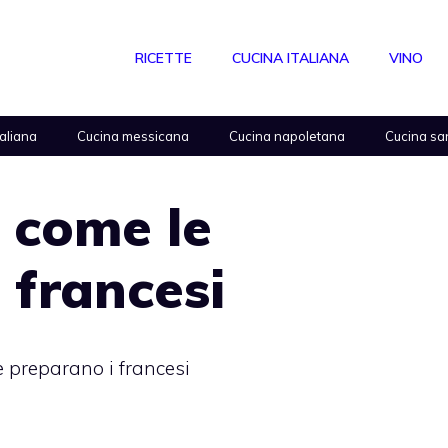
RICETTE
CUCINA ITALIANA
VINO
taliana
Cucina messicana
Cucina napoletana
Cucina sa
 come le
 francesi
 preparano i francesi