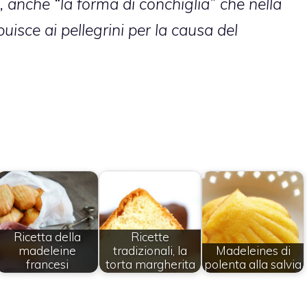
 anche “la forma di conchiglia” che nella
buisce ai pellegrini per la causa del
Ricetta della
Ricette
madeleine
tradizionali, la
Madeleines di
francesi
torta margherita
polenta alla salvia