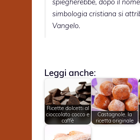
spiegherebbe, dopo il nome,
simbologia cristiana si attri
Vangelo.
Leggi anche:
Ricette dolcetti al
cioccolato cocco e
Castagnole, la
caffè
ricetta originale