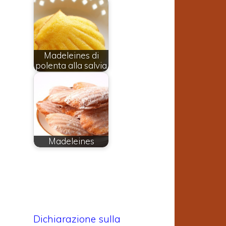
Madeleines di
polenta alla salvia
Madeleines
Dichiarazione sulla