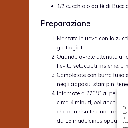
1/2
cucchiaio da tè di
Buccia
Preparazione
Montate le uova con lo zucch
grattugiata.
Quando avrete ottenuto una
lievito setacciati insieme, 
Completate con burro fuso e 
negli appositi stampini tene
Infornate a 220°C al penulti
circa 4 minuti, poi abbassat
Per
che non risulteranno ambrati
e/o
per
da 15 madeleines oppure 7 p
sit
car