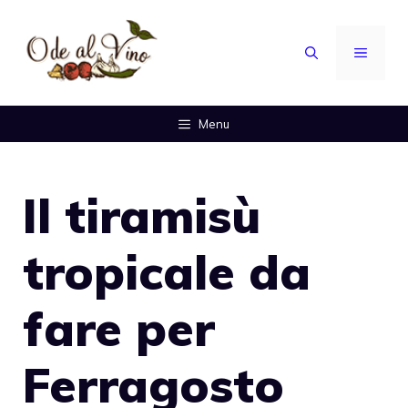
Vai
al
MENU
contenuto
Menu
Il tiramisù
tropicale da
fare per
Ferragosto