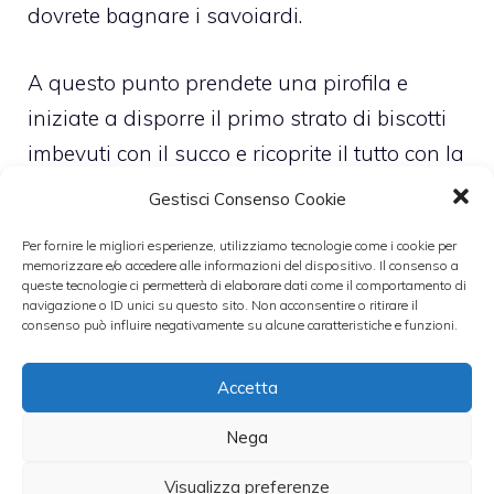
dovrete bagnare i savoiardi.
A questo punto prendete una pirofila e
iniziate a disporre il primo strato di biscotti
imbevuti con il succo e ricoprite il tutto con la
crema realizzata precedentemente. Se volete
Gestisci Consenso Cookie
potete continuare o fermarvi al primo strato,
Per fornire le migliori esperienze, utilizziamo tecnologie come i cookie per
nel caso decidiate di proseguire non
memorizzare e/o accedere alle informazioni del dispositivo. Il consenso a
queste tecnologie ci permetterà di elaborare dati come il comportamento di
dimenticate di cospargere la farina di cocco
navigazione o ID unici su questo sito. Non acconsentire o ritirare il
prima di riprendere i passaggi successivi.
consenso può influire negativamente su alcune caratteristiche e funzioni.
Come decorazione potete utilizzare delle
Accetta
fette di ananas intere e la farina di cocco.
Nega
Leggi anche:
Visualizza preferenze