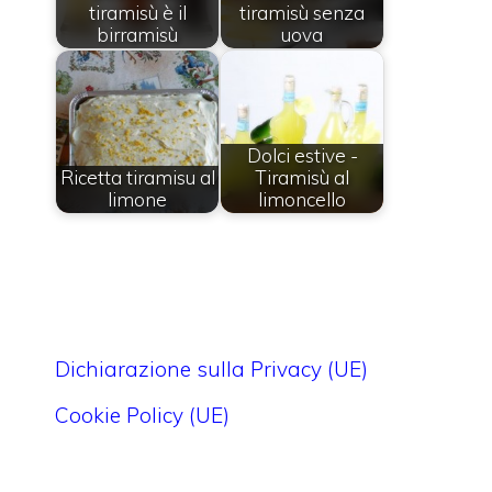
tiramisù è il
tiramisù senza
birramisù
uova
Dolci estive -
Ricetta tiramisu al
Tiramisù al
limone
limoncello
Dichiarazione sulla Privacy (UE)
Cookie Policy (UE)