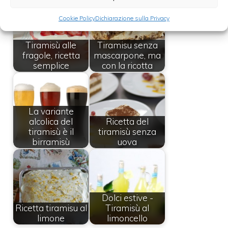
Cookie Policy
Dichiarazione sulla Privacy
Tiramisù alle
Tiramisu senza
fragole, ricetta
mascarpone, ma
semplice
con la ricotta
La variante
alcolica del
Ricetta del
tiramisù è il
tiramisù senza
birramisù
uova
Dolci estive -
Ricetta tiramisu al
Tiramisù al
limone
limoncello