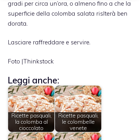
gradi per circa un’ora, o almeno fino a che la
superficie della colomba salata rislterà ben
dorata.
Lasciare raffreddare e servire.
Foto |Thinkstock
Leggi anche:
Ricette pasquali,
Ricette pasquali,
la colomba al
le colombelle
cioccolato
venete