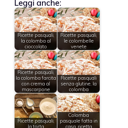
Leggi anche:
Ricette pasquali,
Ricette pasquali,
la colomba al
le colombelle
cioccolato
venete
Ricette pasquali,
la colomba farcita
Ricette pasquali
con crema al
senza glutine, la
mascarpone
colomba
Colomba
Ricette pasquali,
pasquale fatta in
la torta
casa, ricetta