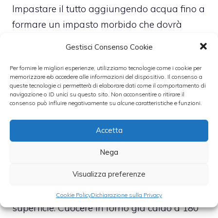
Impastare il tutto aggiungendo acqua fino a
formare un impasto morbido che dovrà
essere lasciato lievitare per circa due ore in
Gestisci Consenso Cookie
un luogo caldo (ottimo il forno spento ma
Per fornire le migliori esperienze, utilizziamo tecnologie come i cookie per
con la luce accesa).
memorizzare e/o accedere alle informazioni del dispositivo. Il consenso a
queste tecnologie ci permetterà di elaborare dati come il comportamento di
navigazione o ID unici su questo sito. Non acconsentire o ritirare il
Nel frattempo tagliare a dadini i formaggi e i
consenso può influire negativamente su alcune caratteristiche e funzioni.
salumi e aggiungerli all’impasto quando
Accetta
sarà lievitato impastando nuovamente il
tutto.
Nega
Visualizza preferenze
Trasferire l’impasto in uno stampo da
colomba e disporre i pistacchi sulla
Cookie Policy
Dichiarazione sulla Privacy
superficie. Cuocere in forno già caldo a 180