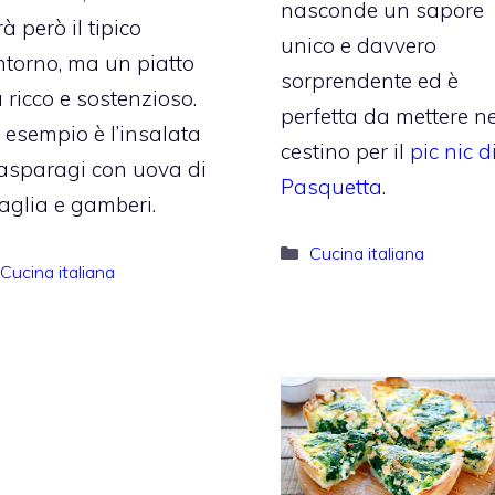
nasconde un sapore
à però il tipico
unico e davvero
ntorno, ma un piatto
sorprendente ed è
 ricco e sostenzioso.
perfetta da mettere ne
 esempio è l’insalata
cestino per il
pic nic d
 asparagi con uova di
Pasquetta
.
aglia e gamberi.
Categorie
Cucina italiana
Categorie
Cucina italiana