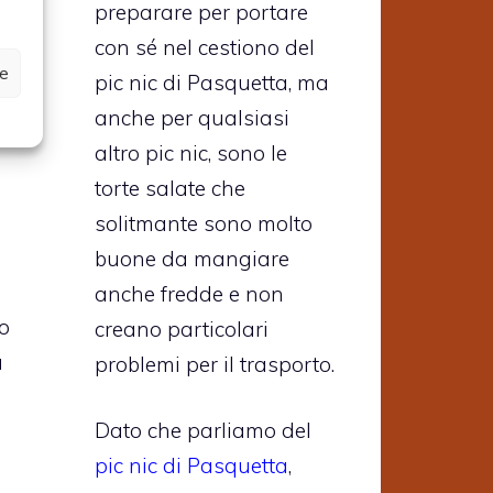
preparare per portare
con sé nel cestiono del
ze
pic nic di Pasquetta, ma
anche per qualsiasi
ni.
altro pic nic, sono le
torte salate che
solitmante sono molto
buone da mangiare
anche fredde e non
o
creano particolari
a
problemi per il trasporto.
Dato che parliamo del
pic nic di Pasquetta
,