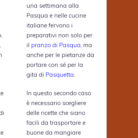
una settimana alla
Pasqua e nelle cucine
italiane fervono i
,
preparativi non solo per
,
il
pranzo di Pasqua
, ma
n
anche per le pietanze da
portare con sé per la
gita di
Pasquetta
.
te
In questo secondo caso
è necessario scegliere
di
delle ricette che siano
facili da trasportare e
ce
buone da mangiare