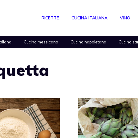
RICETTE
CUCINA ITALIANA
VINO
taliana
Cucina messicana
Cucina napoletana
Cucina sa
quetta