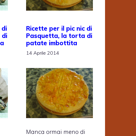
 di
Ricette per il pic nic di
 di
Pasquetta, la torta di
la
patate imbottita
14 Aprile 2014
e
Manca ormai meno di