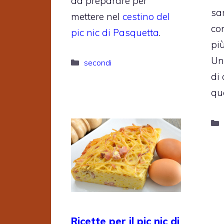
da preparare per
sar
mettere nel
cestino del
co
pic nic di Pasquetta
.
più
Un
Categorie
secondi
di
qu
Ricette per il pic nic di