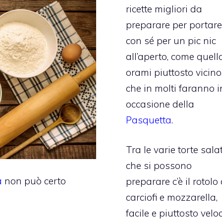
ricette migliori da
preparare per portare
con sé per un pic nic
all’aperto, come quello
orami piuttosto vicino
che in molti faranno i
occasione della
Pasquetta
.
Tra le varie torte sala
che si possono
a
non può certo
preparare c’è il rotolo 
carciofi e mozzarella,
facile e piuttosto velo