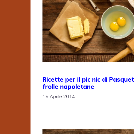
Ricette per il pic nic di Pasquet
frolle napoletane
15 Aprile 2014