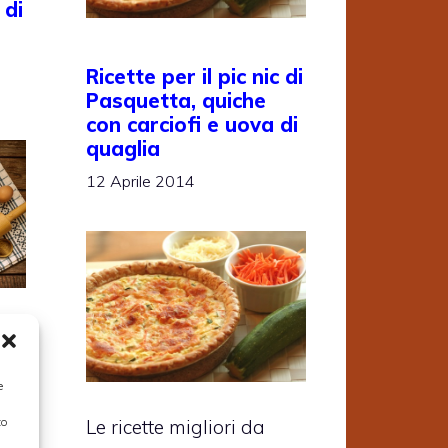
 di
Ricette per il pic nic di
Pasquetta, quiche
con carciofi e uova di
quaglia
12 Aprile 2014
 più
 ne
e
to
Le ricette migliori da