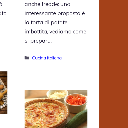
à
anche fredde: una
ato
interessante proposta è
la torta di patate
imbottita, vediamo come
si prepara.
Categorie
Cucina italiana