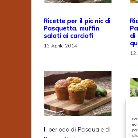
Ricette per il pic nic di
Ri
Pasquetta, muffin
Pa
salati ai carciofi
di
qu
13 Aprile 2014
12 
Per
e/o
Il periodo di Pasqua e di
per
sit
Il 