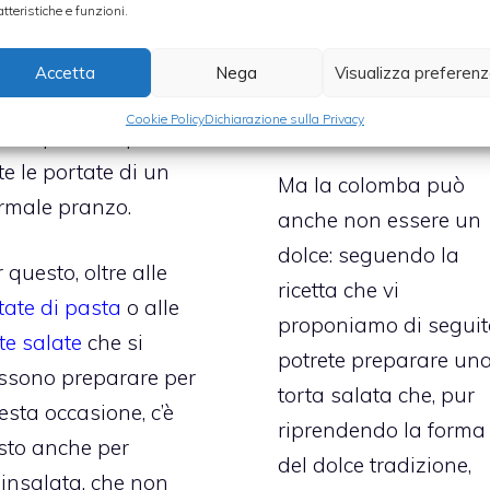
esempio quella al
atteristiche e funzioni.
squetta
per
cioccolato
,
adizione deve essere
Accetta
Nega
Visualizza preferen
particolarmente
to ricco e
apprezzata dai bambi
Cookie Policy
Dichiarazione sulla Privacy
templare, in pratica,
te le portate di un
Ma la colomba può
rmale pranzo.
anche non essere un
dolce: seguendo la
 questo, oltre alle
ricetta che vi
ttate di pasta
o alle
proponiamo di seguit
rte salate
che si
potrete preparare un
ssono preparare per
torta salata che, pur
esta occasione, c’è
riprendendo la forma
sto anche per
del dolce tradizione,
’insalata, che non