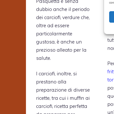
Pasquetta è senza
car
Pa
dubbio anche il periodo
tr
dei carciofi, verdure che,
mol
oltre ad essere
con
particolarmente
tut
gustosa, è anche un
no
prezioso alleato per la
salute.
Per
fri
I carciofi, inoltre, si
to
prestano alla
po
preparazione di diverse
qu
ricette, tra cui i muffin ai
po
carciofi, ricetta perfetta
un