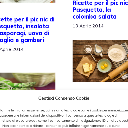
Ricette per il pic nic
Pasquetta, la
colomba salata
cette per il pic nic di
squetta, insalata
13 Aprile 2014
 asparagi, uova di
aglia e gamberi
Aprile 2014
La
colomba
è il dolce
Gestisci Consenso Cookie
tipico della Pasqua e
 fornire le migliori esperienze, utilizziamo tecnologie come i cookie per memorizzar
esistono tantissime
 accedere alle informazioni del dispositivo. Il consenso a queste tecnologie ci
metterà di elaborare dati come il comportamento di navigazione o ID unici su ques
versioni, come ad
o. Non acconsentire o ritirare il consenso può influire negativamente su alcune
cestino del
pic nic di