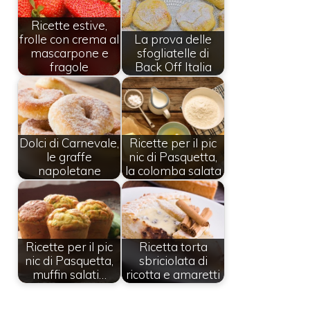
Ricette estive,
frolle con crema al
La prova delle
mascarpone e
sfogliatelle di
fragole
Back Off Italia
Dolci di Carnevale,
Ricette per il pic
le graffe
nic di Pasquetta,
napoletane
la colomba salata
Ricette per il pic
Ricetta torta
nic di Pasquetta,
sbriciolata di
muffin salati…
ricotta e amaretti