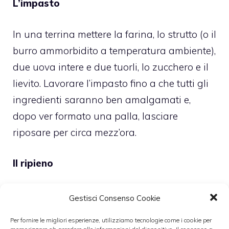
L’impasto
In una terrina mettere la farina, lo strutto (o il
burro ammorbidito a temperatura ambiente),
due uova intere e due tuorli, lo zucchero e il
lievito. Lavorare l’impasto fino a che tutti gli
ingredienti saranno ben amalgamati e,
dopo ver formato una palla, lasciare
riposare per circa mezz’ora.
Il ripieno
Nel frattempo preparare il ripieno: fate bollire
Gestisci Consenso Cookie
il latte insieme alla stecca di vaniglia e
Per fornire le migliori esperienze, utilizziamo tecnologie come i cookie per
aggiungete il semolino mescolando