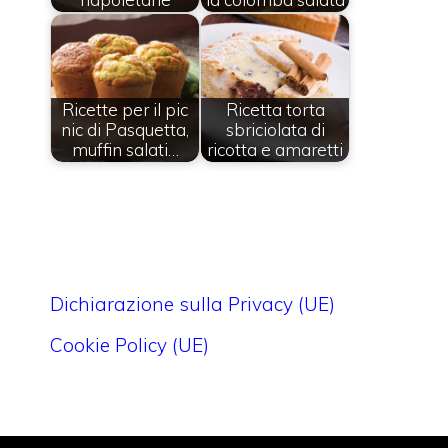
Ricette per il pic
Ricetta torta
nic di Pasquetta,
sbriciolata di
muffin salati…
ricotta e amaretti
Dichiarazione sulla Privacy (UE)
Cookie Policy (UE)