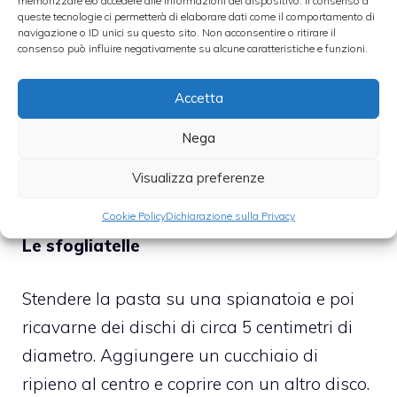
memorizzare e/o accedere alle informazioni del dispositivo. Il consenso a
queste tecnologie ci permetterà di elaborare dati come il comportamento di
continuamente fino a cottura. Lasciare
navigazione o ID unici su questo sito. Non acconsentire o ritirare il
consenso può influire negativamente su alcune caratteristiche e funzioni.
raffreddare.
Accetta
Mescolare la ricotta con due turoli di uovo, lo
zucchero a velo e la frutta candita tagliata a
Nega
pezzetti piccoli. Aggiungere al semolino
Visualizza preferenze
quando questo sarà freddo.
Cookie Policy
Dichiarazione sulla Privacy
Le sfogliatelle
Stendere la pasta su una spianatoia e poi
ricavarne dei dischi di circa 5 centimetri di
diametro. Aggiungere un cucchiaio di
ripieno al centro e coprire con un altro disco.