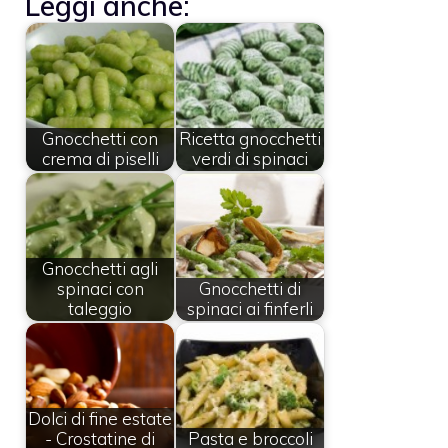
Leggi anche:
Gnocchetti con
Ricetta gnocchetti
crema di piselli
verdi di spinaci
Gnocchetti agli
spinaci con
Gnocchetti di
taleggio
spinaci ai finferli
Dolci di fine estate
- Crostatine di
Pasta e broccoli