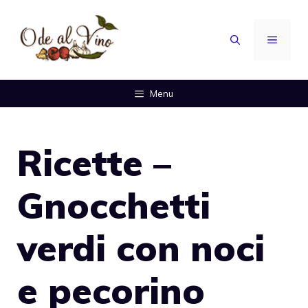
Vai
al
MENU
contenuto
Menu
Ricette –
Gnocchetti
verdi con noci
e pecorino