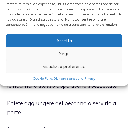
composto e tagliateli a tocchetti piuttosto
Per fornire le migliori esperienze, utilizziamo tecnologie come i cookie per
memorizzare e/o accedere alle informazioni del dispositivo. Il consenso a
piccoli. Passateli quindi su una grattugia
queste tecnologie ci permetterà di elaborare dati come il comportamento di
navigazione o ID unici su questo sito. Non acconsentire o ritirare il
infarinate per dargli l’aspetto tipico.
consenso può influire negativamente su alcune caratteristiche e funzioni.
Lessate gli gnocchi in abbondante acqua
Accetta
salata a cui avrete aggiunto un cucchiaio di
Nega
olio. Non appena vengono galla scolateli
Visualizza preferenze
ancora al dente e conditeli con del burro
fuso che avrete sciolto in un padellino. Unite
Cookie Policy
Dichiarazione sulla Privacy
le noci nello stesso dopo averle spezzettate.
Potete aggiungere del pecorino o servirlo a
parte.