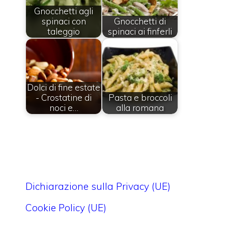
Gnocchetti agli
spinaci con
Gnocchetti di
taleggio
spinaci ai finferli
Dolci di fine estate
- Crostatine di
Pasta e broccoli
noci e…
alla romana
Dichiarazione sulla Privacy (UE)
Cookie Policy (UE)