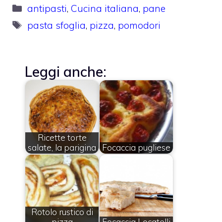
Categorie
antipasti
,
Cucina italiana
,
pane
Tag
pasta sfoglia
,
pizza
,
pomodori
Leggi anche:
Ricette torte
salate, la parigina
Focaccia pugliese
Rotolo rustico di
pizza
Focaccia Locatelli