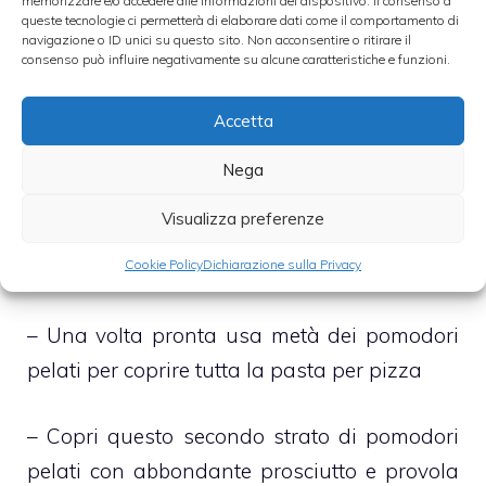
memorizzare e/o accedere alle informazioni del dispositivo. Il consenso a
queste tecnologie ci permetterà di elaborare dati come il comportamento di
opportunamente oliato, di una teglia aventi
navigazione o ID unici su questo sito. Non acconsentire o ritirare il
consenso può influire negativamente su alcune caratteristiche e funzioni.
le su indicate dimensioni
Accetta
– A parte schiaccia grossolanamente i
pomodori pelati, dopo averli versati in un
Nega
capiente piatto o in una capiente terrina, ed
Visualizza preferenze
insaporiscili con abbondante sale ed olio
Cookie Policy
Dichiarazione sulla Privacy
extravergine di oliva
– Una volta pronta usa metà dei pomodori
pelati per coprire tutta la pasta per pizza
– Copri questo secondo strato di pomodori
pelati con abbondante prosciutto e provola