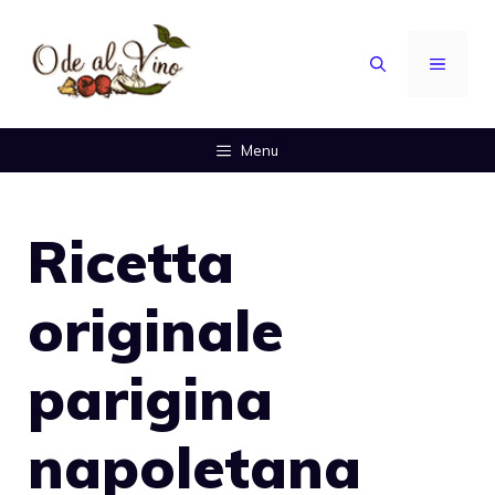
Vai
al
MENU
contenuto
Menu
Ricetta
originale
parigina
napoletana