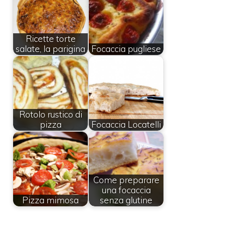
Ricette torte
salate, la parigina
Focaccia pugliese
Rotolo rustico di
pizza
Focaccia Locatelli
Come preparare
una focaccia
Pizza mimosa
senza glutine