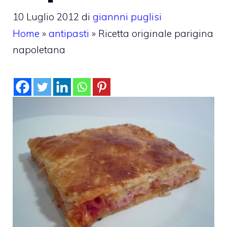
10 Luglio 2012
di
giannni puglisi
Home
»
antipasti
»
Ricetta originale parigina
napoletana