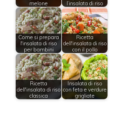
melone
l’insalata di riso
Come si prepara
Ricetta
l'insalata di riso
dell'insalata di riso
per bambini
con il pollo
Ricetta
Insalata di riso
dell'insalata di riso
con feta e verdure
classica
grigliate