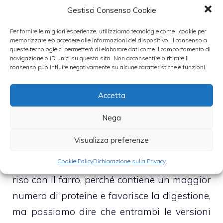
Gestisci Consenso Cookie
l’insalata di riso è sicuramente uno dei piatti
Per fornire le migliori esperienze, utilizziamo tecnologie come i cookie per
più soggetti a variazioni, infatti in rete
memorizzare e/o accedere alle informazioni del dispositivo. Il consenso a
queste tecnologie ci permetterà di elaborare dati come il comportamento di
abbiamo trovato alcune interessanti
navigazione o ID unici su questo sito. Non acconsentire o ritirare il
rivisitazioni. L’insalata di riso invernale viene
consenso può influire negativamente su alcune caratteristiche e funzioni.
preparata con riso Venere, asparagi,
Accetta
pomodorini e zucchine al vapore, mentre
quella giapponese (chiamata tecnicamente
Nega
Chiraski cuski) si prepara con funghi secchi,
Visualizza preferenze
germogli di bambù e fagioli di soia.
Cookie Policy
Dichiarazione sulla Privacy
Alcuni decidono addirittura di sostituire il
riso con il farro, perché contiene un maggior
numero di proteine e favorisce la digestione,
ma possiamo dire che entrambi le versioni