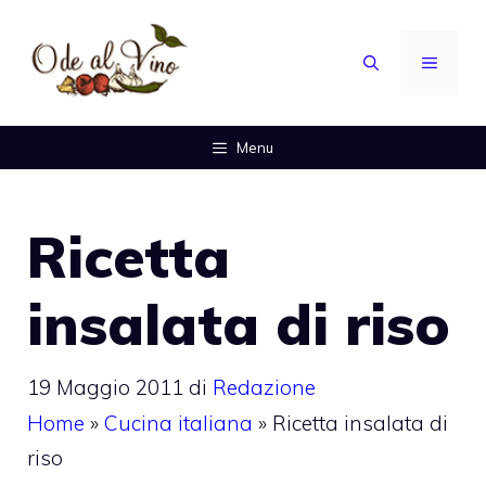
Vai
al
MENU
contenuto
Menu
Ricetta
insalata di riso
19 Maggio 2011
di
Redazione
Home
»
Cucina italiana
»
Ricetta insalata di
riso