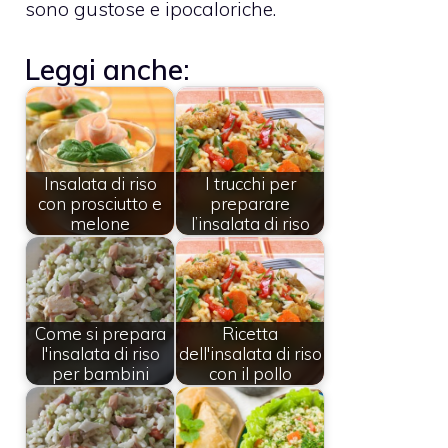
sono gustose e ipocaloriche.
Leggi anche:
Insalata di riso
I trucchi per
con prosciutto e
preparare
melone
l’insalata di riso
Come si prepara
Ricetta
l'insalata di riso
dell'insalata di riso
per bambini
con il pollo