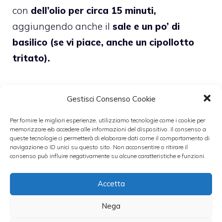
con
dell’olio per circa 15 minuti,
aggiungendo anche il
sale e un po’ di
basilico (se vi piace, anche un cipollotto
tritato).
Gestisci Consenso Cookie
Prendete un’altra padella e
ripassate le
Per fornire le migliori esperienze, utilizziamo tecnologie come i cookie per
memorizzare e/o accedere alle informazioni del dispositivo. Il consenso a
melanzane, i peperoni e le patate nell’olio
queste tecnologie ci permetterà di elaborare dati come il comportamento di
navigazione o ID unici su questo sito. Non acconsentire o ritirare il
continuando a mescolare per circa 10
consenso può influire negativamente su alcune caratteristiche e funzioni.
minuti,
poi aggiungetele alla padella
insieme ai pomodori.
Accetta
Nega
Lasciate cuocere le verdure e i pomodori