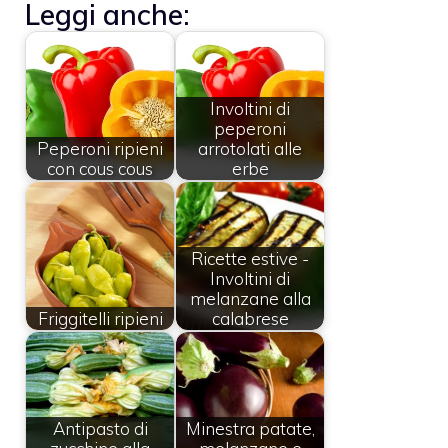
Leggi anche:
Involtini di
peperoni
Peperoni ripieni
arrotolati alle
con cous cous
erbe
Ricette estive -
Involtini di
melanzane alla
Friggitelli ripieni
calabrese
Antipasto di
Minestra patate,