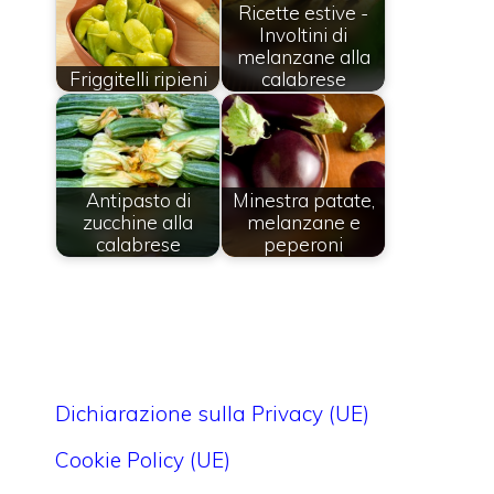
Ricette estive -
Involtini di
melanzane alla
Friggitelli ripieni
calabrese
Antipasto di
Minestra patate,
zucchine alla
melanzane e
calabrese
peperoni
Dichiarazione sulla Privacy (UE)
Cookie Policy (UE)