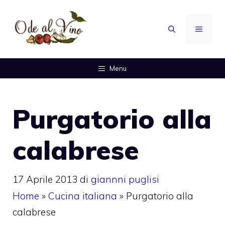
Vai
al
MENU
contenuto
Menu
Purgatorio alla
calabrese
17 Aprile 2013
di
giannni puglisi
Home
»
Cucina italiana
»
Purgatorio alla
calabrese