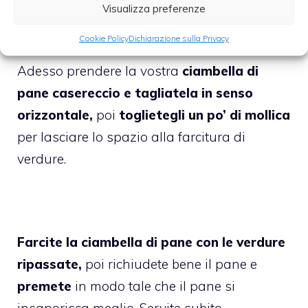
ancora per qualche minuto per lasciare
Visualizza preferenze
meglio insaporire tutto.
Cookie Policy
Dichiarazione sulla Privacy
Adesso prendere la vostra
ciambella di
pane casereccio e tagliatela in senso
orizzontale,
poi
toglietegli un po’ di mollica
per lasciare lo spazio alla farcitura di
verdure.
Farcite la ciambella di pane con le verdure
ripassate,
poi richiudete bene il pane e
premete
in modo tale che il pane si
insaporisca meglio. Servite subito.