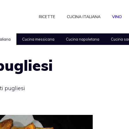
RICETTE
CUCINA ITALIANA
VINO
taliana
Cucina messicana
Cucina napoletana
Cucina sa
pugliesi
i pugliesi