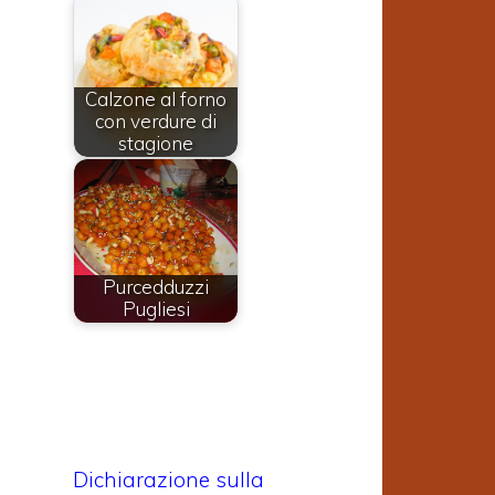
.
,
Calzone al forno
con verdure di
stagione
Purcedduzzi
Pugliesi
Dichiarazione sulla