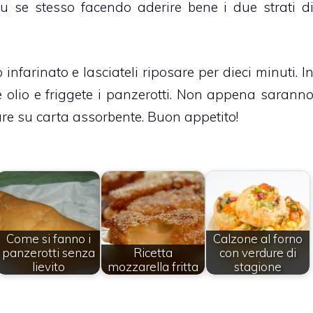
su se stesso facendo aderire bene i due strati d
infarinato e lasciateli riposare per dieci minuti. I
olio e friggete i panzerotti. Non appena sarann
ugare su carta assorbente. Buon appetito!
Come si fanno i
Calzone al forno
panzerotti senza
Ricetta
con verdure di
lievito
mozzarella fritta
stagione