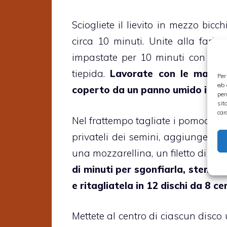
Sciogliete il lievito in mezzo bicc
circa 10 minuti. Unite alla fari
impastate per 10 minuti con il lie
tiepida.
Lavorate con le mani e 
Per
e/o
coperto da un panno umido in un 
per
sit
car
Nel frattempo tagliate i pomodori
privateli dei semini, aggiungete un
una mozzarellina, un filetto di acc
di minuti per sgonfiarla, stendet
e ritagliatela in 12 dischi da 8 ce
Mettete al centro di ciascun disco