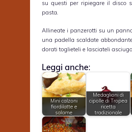
su questi per ripiegare il disco 
pasta.
Allineate i panzerotti su un panno 
una padella scaldate abbondante 
dorati toglieteli e lasciateli asci
Leggi anche:
Medaglioni di
Mini calzoni
cipolle di Tropea
fiordilatte e
ricetta
salame
tradizionale