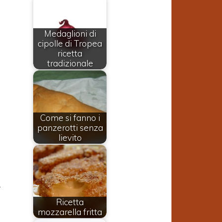
Medaglioni di
cipolle di Tropea
ricetta
tradizionale
Come si fanno i
panzerotti senza
lievito
r
Ricetta
a
mozzarella fritta