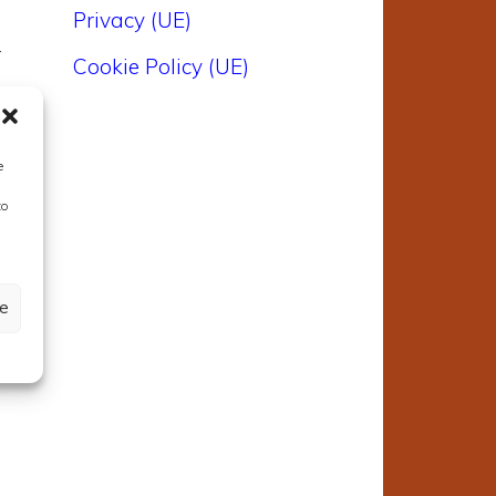
Privacy (UE)
r
Cookie Policy (UE)
e
a
e
e
to
,
n
ze
o
e
e