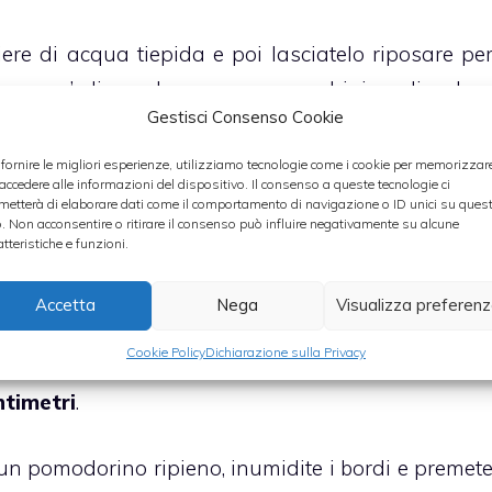
hiere di acqua tiepida e poi lasciatelo riposare pe
na un po’ di zucchero, mezzo cucchiaino di sale 
Gestisci Consenso Cookie
vito, due cucchiai di olio e un altro po’ di acqu
lasciate riposare l’impasto in un contenitor
 fornire le migliori esperienze, utilizziamo tecnologie come i cookie per memorizzar
 accedere alle informazioni del dispositivo. Il consenso a queste tecnologie ci
luogo tiepido per un’ora
.
metterà di elaborare dati come il comportamento di navigazione o ID unici su ques
o. Non acconsentire o ritirare il consenso può influire negativamente su alcune
atteristiche e funzioni.
ni a metà lasciandoli comunque uniti da una parte
 po’ di sale e metteteli a scolare. Farciteli poi co
Accetta
Nega
Visualizza preferen
iuga e un po’ d’origano.
Lavorate la pasta un pai
Cookie Policy
Dichiarazione sulla Privacy
ela cercando di ottenere 3 millimetri di spessor
ntimetri
.
 un pomodorino ripieno, inumidite i bordi e premet