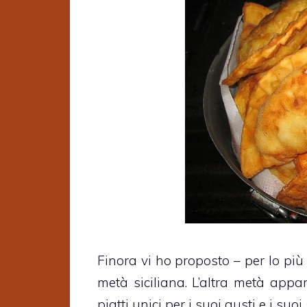
Finora vi ho proposto – per lo più
metà siciliana. L’altra metà appa
piatti unici per i suoi gusti e i suoi