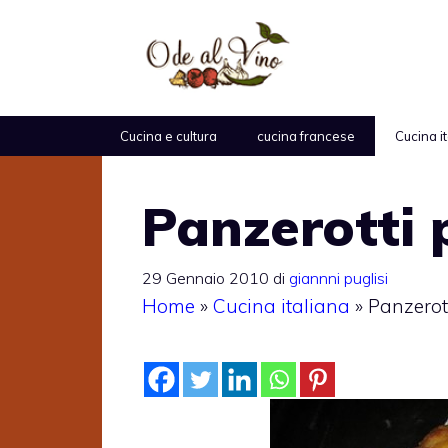
Vai
al
contenuto
Cucina e cultura
cucina francese
Cucina i
Panzerotti 
29 Gennaio 2010
di
giannni puglisi
Home
»
Cucina italiana
»
Panzerott