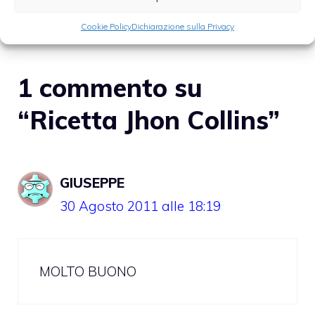
Tag
aperitivo
,
cocktail
,
cocktail mondiali
Cookie Policy
Dichiarazione sulla Privacy
1 commento su
“Ricetta Jhon Collins”
GIUSEPPE
30 Agosto 2011 alle 18:19
MOLTO BUONO