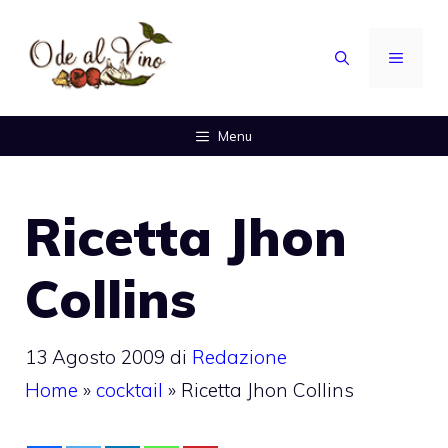
Vai
al
MENU
contenuto
Menu
Ricetta Jhon
Collins
13 Agosto 2009
di
Redazione
Home
»
cocktail
»
Ricetta Jhon Collins