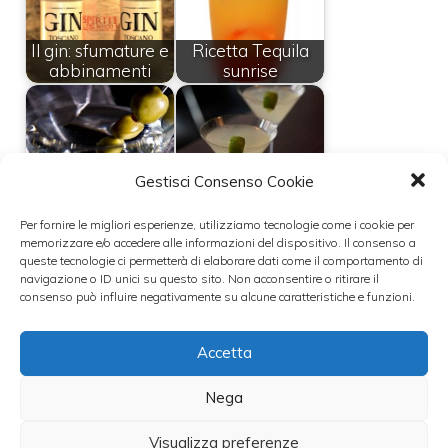
Il gin: sfumature e
Ricetta Tequila
abbinamenti
sunrise
Gestisci Consenso Cookie
Ricetta Daiquiri
Martini Cocktail
originale
Per fornire le migliori esperienze, utilizziamo tecnologie come i cookie per
memorizzare e/o accedere alle informazioni del dispositivo. Il consenso a
queste tecnologie ci permetterà di elaborare dati come il comportamento di
navigazione o ID unici su questo sito. Non acconsentire o ritirare il
consenso può influire negativamente su alcune caratteristiche e funzioni.
Ricetta
Accetta
Cosmopolitan
Ricetta Margarita
Nega
Categorie
cocktail
Visualizza preferenze