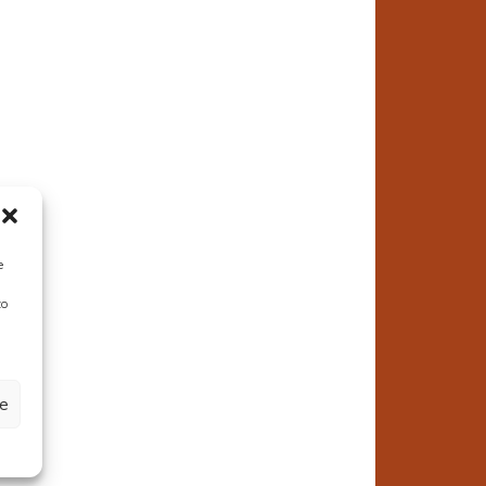
e
to
ze