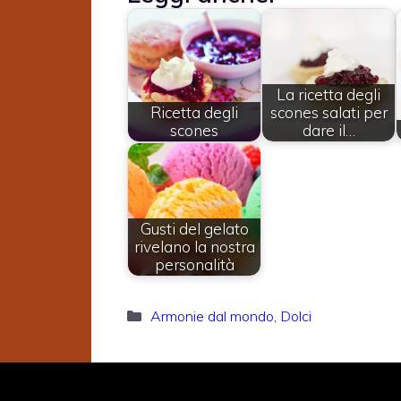
La ricetta degli
Ricetta degli
scones salati per
scones
dare il…
Gusti del gelato
rivelano la nostra
personalità
Categorie
Armonie dal mondo
,
Dolci