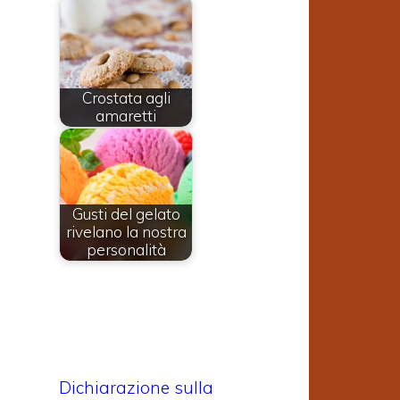
Crostata agli
amaretti
Gusti del gelato
rivelano la nostra
personalità
Dichiarazione sulla