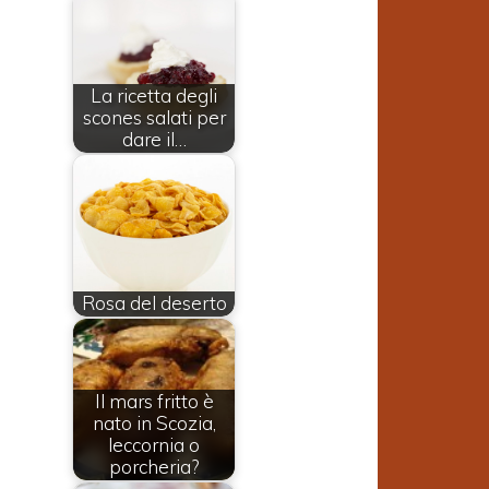
La ricetta degli
scones salati per
dare il…
Rosa del deserto
Il mars fritto è
nato in Scozia,
leccornia o
porcheria?