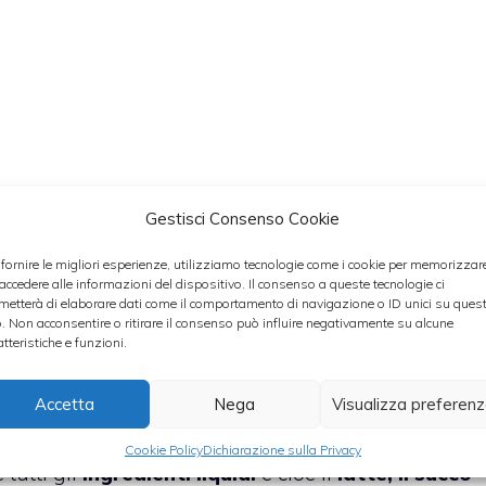
Gestisci Consenso Cookie
 fornire le migliori esperienze, utilizziamo tecnologie come i cookie per memorizzar
 accedere alle informazioni del dispositivo. Il consenso a queste tecnologie ci
metterà di elaborare dati come il comportamento di navigazione o ID unici su ques
o. Non acconsentire o ritirare il consenso può influire negativamente su alcune
 farina,pi aggiungere un pizzico di sale e
atteristiche e funzioni.
n polvere, i due cucchiai di zucchero e il burro
Accetta
Nega
Visualizza preferen
on una forchetta ad amalgamare gli ingredienti.
Cookie Policy
Dichiarazione sulla Privacy
 tutti gli
ingredienti liquidi
e cioè il
latte, il succo