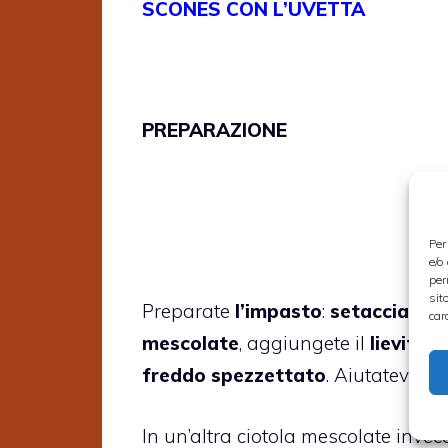
SCONES CON L’UVETTA
PREPARAZIONE
Per
e/o
per
sit
Preparate
l’impasto
:
setacciate la
car
mescolate
, aggiungete il
lievito i
freddo spezzettato
. Aiutatevi c
In un’altra ciotola mescolate invece