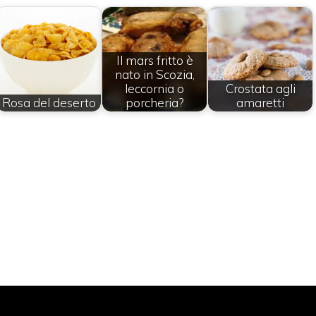
Il mars fritto è
nato in Scozia,
leccornia o
Crostata agli
Rosa del deserto
porcheria?
amaretti