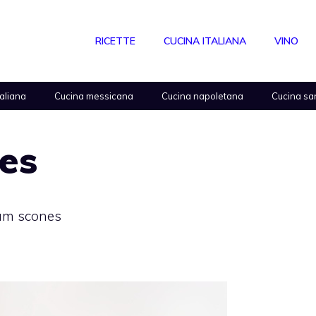
RICETTE
CUCINA ITALIANA
VINO
taliana
Cucina messicana
Cucina napoletana
Cucina sa
es
am scones