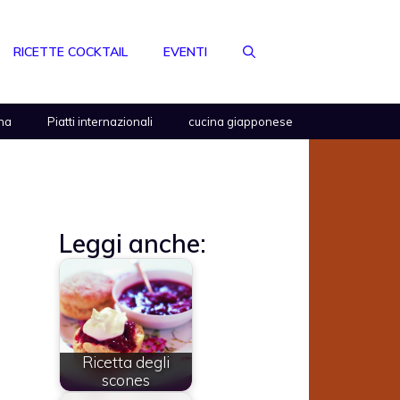
RICETTE COCKTAIL
EVENTI
na
Piatti internazionali
cucina giapponese
Leggi anche:
Ricetta degli
scones