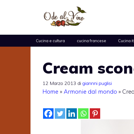
Vai
al
contenuto
Cucina e cultura
cucina francese
Cucina i
Cream scon
12 Marzo 2013
di
giannni puglisi
Home
»
Armonie dal mondo
»
Cre